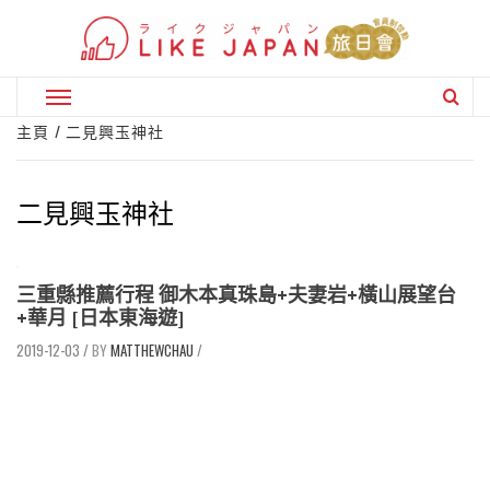
Skip
to
content
Primary
Menu
主頁
二見興玉神社
二見興玉神社
三重縣推薦行程 御木本真珠島+夫妻岩+橫山展望台
+華月 [日本東海遊]
2019-12-03
/
MATTHEWCHAU
/