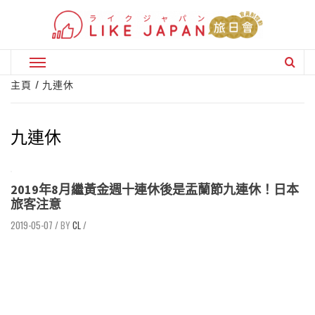
Skip
to
content
Primary
Menu
主頁
九連休
九連休
2019年8月繼黃金週十連休後是盂蘭節九連休！日本
旅客注意
2019-05-07
/
CL
/