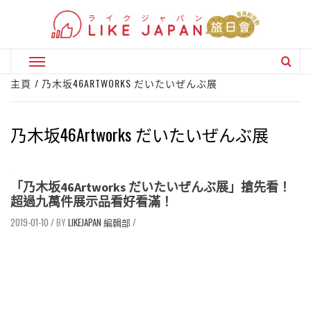
Skip
to
content
Primary
Menu
主頁
乃木坂46ARTWORKS だいたいぜんぶ展
乃木坂46Artworks だいたいぜんぶ展
「乃木坂46Artworks だいたいぜんぶ展」搶先看！
超過九萬件展示品看好看滿！
2019-01-10
/
LIKEJAPAN 編輯部
/