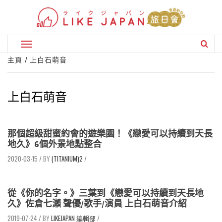
Skip
to
content
Primary
Menu
主頁
上白石萌音
上白石萌音
那個超級甜蜜約會的遊樂園！《戀愛可以持續到天長
地久》6個外景地點整合
2020-03-15
/
(TITANIUM)2
/
從《你的名字。》三葉到《戀愛可以持續到天長地
久》佐倉七瀨 聲優/歌手/演員 上白石萌音介紹
2019-07-24
/
LIKEJAPAN 編輯部
/