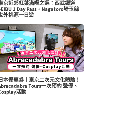
東京近郊紅葉滿喫之選：西武鐵道
SEIBU 1 Day Pass + Nagatoro埼玉縣
世外桃源一日遊
日本優惠券｜東京二次元文化體驗！
Abracadabra Tours一次預約 聲優、
Cosplay活動