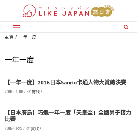
Skip
to
content
Primary
Menu
主頁
一年一度
一年一度
【一年一度】2016日本Sanrio卡通人物大賞總決賽
2016-04-06
/
寶欣
/
【日本廣島】巧遇一年一度「天皇盃」全國男子接力
比賽
2016-01-29
/
寶欣
/