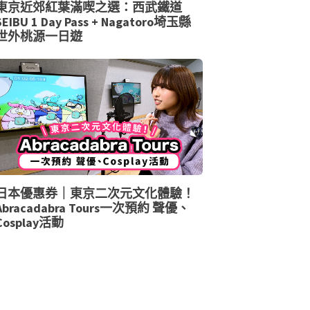
東京近郊紅葉滿喫之選：西武鐵道
SEIBU 1 Day Pass + Nagatoro埼玉縣
世外桃源一日遊
日本優惠券｜東京二次元文化體驗！
Abracadabra Tours一次預約 聲優、
Cosplay活動