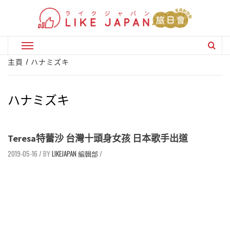
Skip
to
content
Primary
Menu
主頁
ハナミズキ
ハナミズキ
Teresa特蕾沙 台灣十頭身女孩 日本歌手出道
2019-05-16
/
LIKEJAPAN 編輯部
/