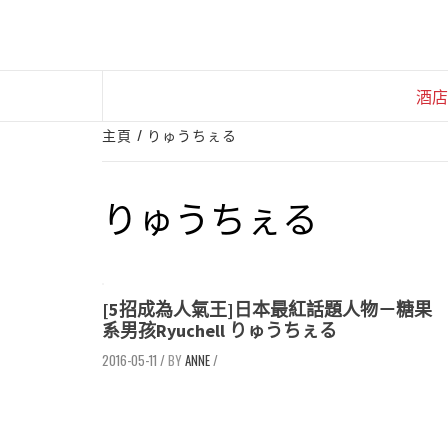
Skip
to
content
酒店
主頁
りゅうちぇる
りゅうちぇる
[5招成為人氣王]日本最紅話題人物－糖果
系男孩Ryuchell りゅうちぇる
2016-05-11
/
ANNE
/