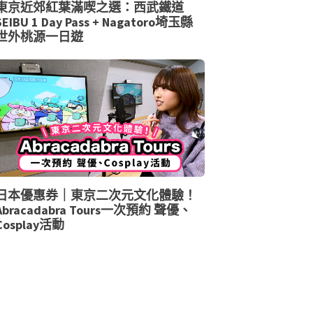
東京近郊紅葉滿喫之選：西武鐵道
SEIBU 1 Day Pass + Nagatoro埼玉縣
世外桃源一日遊
日本優惠券｜東京二次元文化體驗！
Abracadabra Tours一次預約 聲優、
Cosplay活動