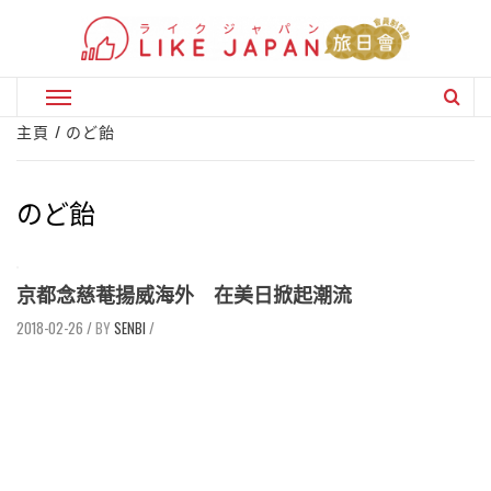
Skip
to
content
Primary
Menu
主頁
のど飴
のど飴
京都念慈菴揚威海外 在美日掀起潮流
2018-02-26
/
SENBI
/