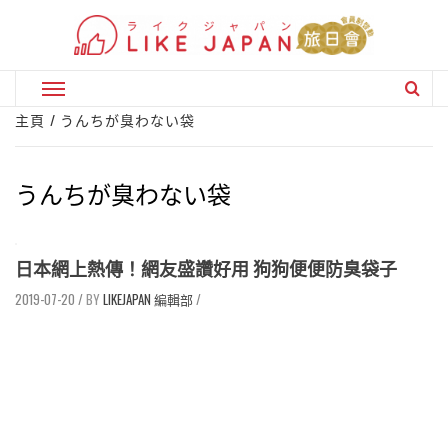
Skip
to
content
Primary
Menu
主頁
うんちが臭わない袋
うんちが臭わない袋
日本網上熱傳！網友盛讚好用 狗狗便便防臭袋子
2019-07-20
/
LIKEJAPAN 編輯部
/