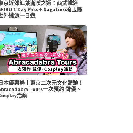
東京近郊紅葉滿喫之選：西武鐵道
SEIBU 1 Day Pass + Nagatoro埼玉縣
世外桃源一日遊
日本優惠券｜東京二次元文化體驗！
Abracadabra Tours一次預約 聲優、
Cosplay活動