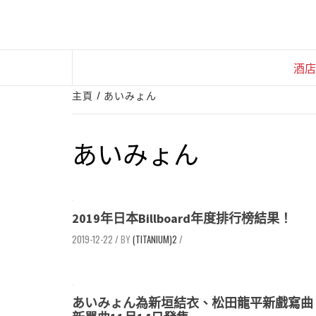
Skip
to
content
酒店
主頁
あいみょん
あいみょん
2019年日本Billboard年度排行榜結果！
2019-12-22
/
(TITANIUM)2
/
あいみょん為新垣結衣、松田龍平新戲寫曲