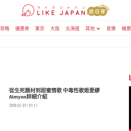
攻略
優惠券
東京
大阪
北海道
其他
音樂
機票
從生死題材到甜蜜情歌 中毒性歌姬愛繆
Aimyon詳細介紹
2019-07-21
/
/
/