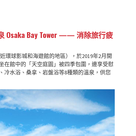
）
Osaka Bay Tower ——
消除旅行疲
灣（鄰近環球影城和海遊館的地區），於2019年2月開
坐在館中的「天空庭園」被四季包圍，邊享受慰
、冷水浴、桑拿、岩盤浴等8種類的溫泉，供您