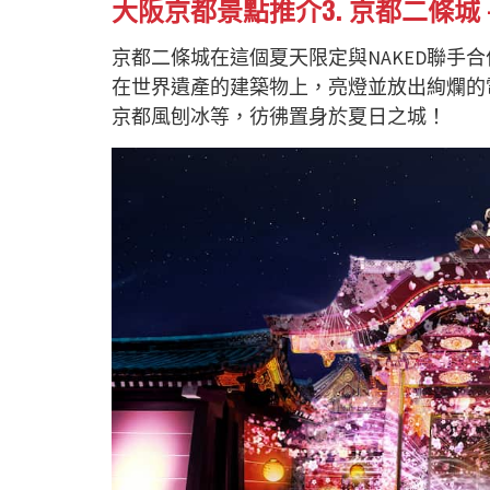
大阪
京都
景點推介
3. 京都二條城
京都二條城在這個夏天限定與NAKED聯手合作
在世界遺產的建築物上，亮燈並放出絢爛的
京都風刨冰等，彷彿置身於夏日之城！