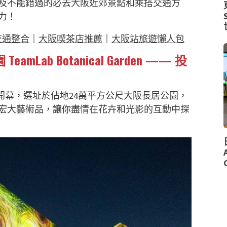
及不能錯過的必去
大阪近郊景點
和乘搭交通方
力！
交通整合
｜
大阪喫茶店推薦
｜
大阪站旅遊懶人包
ab Botanical Garden
—— 投
2020年7月開幕，選址於佔地24萬平方公尺大阪長居公園，
宏大藝術品，讓你盡情在花卉和光影的互動中探