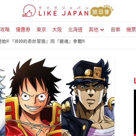
攻略
優惠券
東京
大阪
北海道
其他
音樂
機票
月30日開始!! 『JOJO的奇妙冒險』同『銀魂』參戰!!