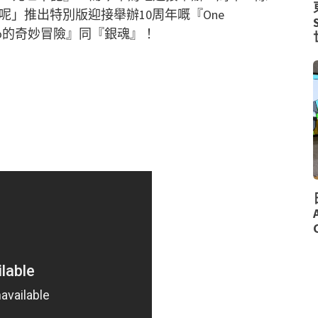
「升呢」推出特別版迎接舉辦10周年嘅『One
Jo的奇妙冒險』同『銀魂』！