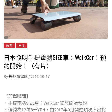
新聞
生活
日本發明手提電腦SIZE車：WalkCar！預
約開始！（有片）
By
丹尼爾USB
/
2016-10-17
【簡單嚟講】
・手提電腦SIZE車：WalkCar 終於開始預約
・價錢為12萬8千YEN，由2017年9月開始順次序出貨