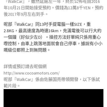
『WalkCar』，雖然延遲左一年，終於公佈咗由2016
年10月21日開始接受預約。價錢為12萬8千YEN，預約
後2017年9月左右到手。
呢部『WalkCar』同13吋手提電腦一樣SIZE，重
2.8KG，最高速度為時速16km，充滿電後可以行大約
一個鐘（好似少左D）。操控方法好單純只係用重心
嚟控制，由車上跳落地面就會自己停車，據說有小小
嘅級位都照上到無問題。
詳情或預訂請去呢個網
http://www.cocoamotors.com/
呢部『WalkCar』係由佐藤国亮帶領開發，以下係試
範片段。