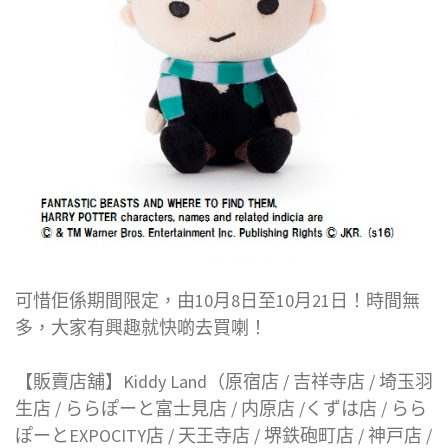
可惜佢係期間限定，由10月8日至10月21日！時間無
多，大家有興趣就快啲去買喇！
【販賣店舖】Kiddy Land（原宿店 / 吉祥寺店 / 埼玉羽
生店 / ららぽーと富士見店 / 内原店 /くずは店 / らら
ぽーとEXPOCITY店 / 天王寺店 / 堺鉄砲町店 / 神戸店 /