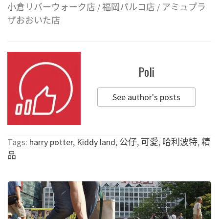
小倉リバーウォーク店 / 福岡パルコ店 / アミュプラ
ザおおいた店
Poli
See author's posts
Tags:
harry potter
,
Kiddy land
,
公仔
,
可愛
,
哈利波特
,
精
品