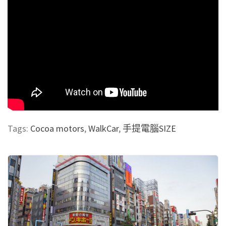
Tags:
Cocoa motors
,
WalkCar
,
手提電腦SIZE