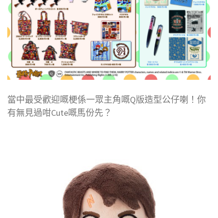
當中最受歡迎嘅梗係一眾主角嘅Q版造型公仔喇！你
有無見過咁Cute嘅馬份先？