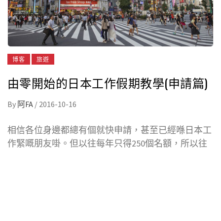
博客
旅遊
由零開始的日本工作假期教學(申請篇)
By
阿FA
/
2016-10-16
相信各位身邊都總有個就快申請，甚至已經喺日本工
作緊嘅朋友啩。但以往每年只得250個名額，所以往
往會俾人「這些機會不是屬於我」嘅感覺。
由今期起，呢個一向要掙崩頭先申請到嘅日本工作假
期計劃，
大幅增加到每年1500個(每期750個)，絕對係喜愛日本