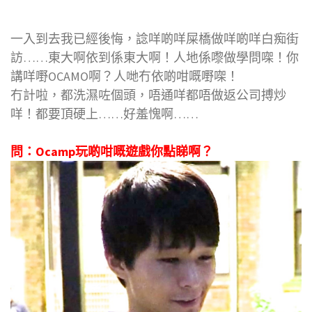
一入到去我已經後悔，諗咩啲咩屎橋做咩啲咩白痴街
訪……東大啊依到係東大啊！人地係嚟做學問㗎！你
講咩嘢OCAMO啊？人哋冇依啲咁嘅嘢㗎！
冇計啦，都洗濕咗個頭，唔通咩都唔做返公司搏炒
咩！都要頂硬上……好羞愧啊……
問：Ocamp玩啲咁嘅遊戲你點睇啊？