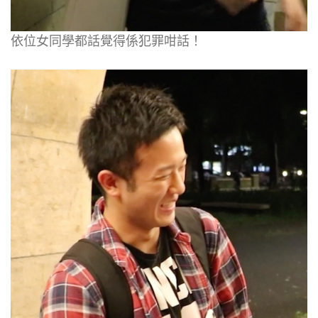
依位女同學都話覺得係犯罪咁話！