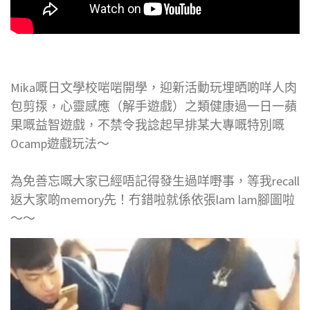
Mika嘅日文學校啱啱開學，迎新活動玩埋晒啲咩人肉
包剪揼，心靈感應（解手遊戲）之類健康過一日一蘋
果嘅益智遊戲，不禁令我諗起早排某大專嘅特別嘅
Ocamp遊戲玩法～
為免善忘嘅大家已經唔記得發生過咩嘢事，等我recall
返大家啲memory先！冇錯啦就係依張lam lam腳圖啦
～～