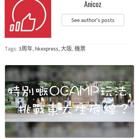
Anicoz
See author's posts
Tags:
3周年
,
hkexpress
,
大阪
,
機票