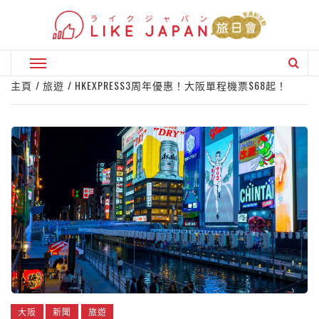
Skip
to
content
Primary
Menu
主頁
旅遊
HKEXPRESS3周年優惠！大阪單程機票$68起！
大阪
新聞
旅遊