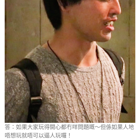
答：如果大家玩得開心都冇咩問題嘅～但係如果人地
唔想玩就唔可以逼人玩囉！