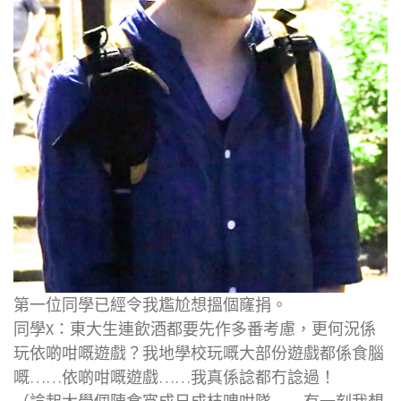
第一位同學已經令我尷尬想搵個窿捐。
同學X：東大生連飲酒都要先作多番考慮，更何況係
玩依啲咁嘅遊戲？我地學校玩嘅大部份遊戲都係食腦
嘅……依啲咁嘅遊戲……我真係諗都冇諗過！