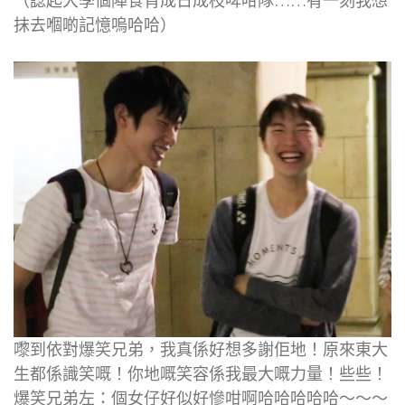
（諗起大學個陣食宵成日成枝啤咁隊……有一刻我想
抹去嗰啲記憶嗚哈哈）
嚟到依對爆笑兄弟，我真係好想多謝佢地！原來東大
生都係識笑嘅！你地嘅笑容係我最大嘅力量！些些！
爆笑兄弟左：個女仔好似好慘咁啊哈哈哈哈哈～～～