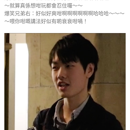
～就算真係想咁玩都會忍住囉～～
爆笑兄弟右：好似好爽咁啊啊啊啊啊啊哈哈哈～～～
～喂你咁嘅講法好似有啲衰衰咁喎！