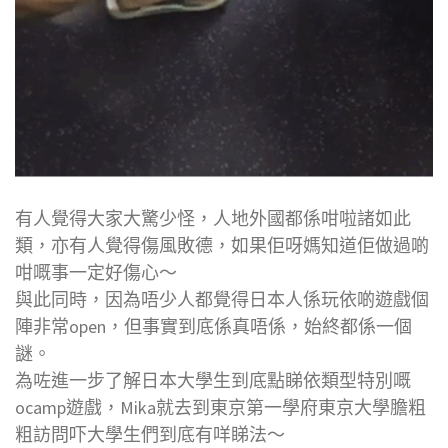
有人覺得大家大驚少怪，人地外國都係咁啦諸如此
類，亦有人覺得傷風敗德，如果佢呀媽知道佢做過啲
咁嘅事一定好傷心～
與此同時，因為唔少人都覺得日本人係玩依啲遊戲個
陣非常open，但事實到底係真唔係，始終都係一個
謎。
為咗進一步了解日本大學生到底點睇依類型特別嘅
ocamp遊戲，Mika就去到東京第一學府東京大學膽粗
粗訪問吓大學生們到底有咩睇法～