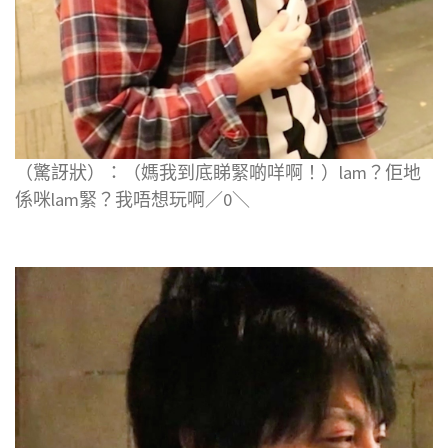
（驚訝狀）：（媽我到底睇緊啲咩啊！）lam？佢地
係咪lam緊？我唔想玩啊／0＼