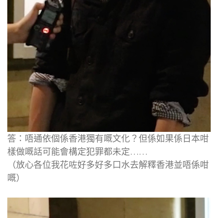
答：唔通依個係香港獨有嘅文化？但係如果係日本咁
樣做嘅話可能會構定犯罪都未定……
（放心各位我花咗好多好多口水去解釋香港並唔係咁
嘅）