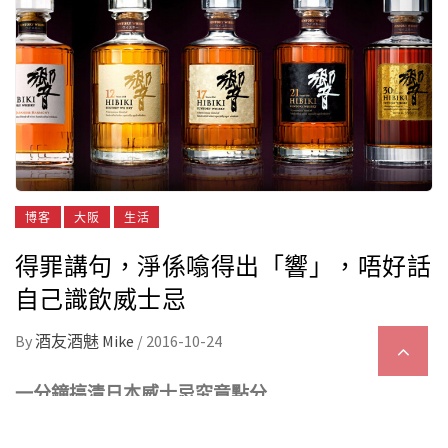
博客
大阪
生活
得罪講句，淨係噏得出「響」，唔好話
自己識飲威士忌
By
酒友酒魅 Mike
/
2016-10-24
一分鐘搞清日本
威士忌
究竟點分