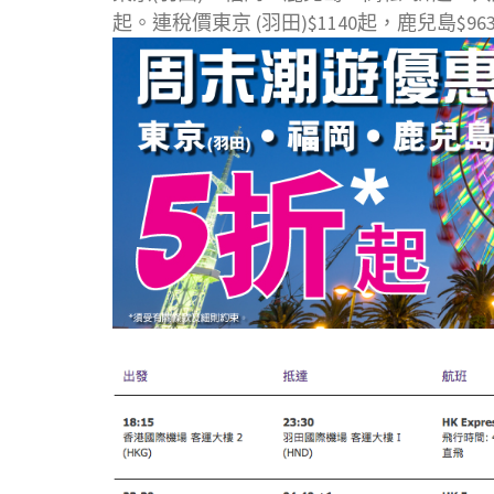
起。連稅價東京 (羽田)$1140起，鹿兒島$96