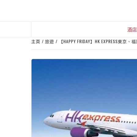
Skip
to
content
酒店
主頁
旅遊
【HAPPY FRIDAY】HK EXPRESS