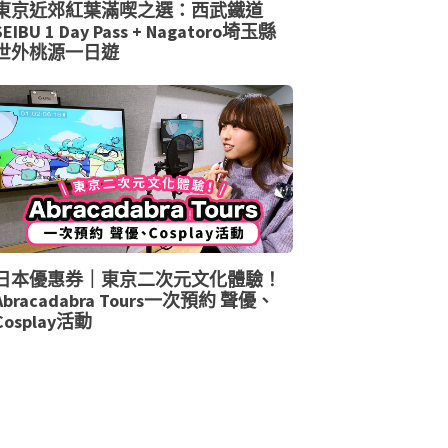
東京近郊紅葉滿喫之選：西武鐵道
SEIBU 1 Day Pass + Nagatoro埼玉縣
世外桃源一日遊
日本優惠券｜東京二次元文化體驗！
Abracadabra Tours一次預約 聲優、
Cosplay活動