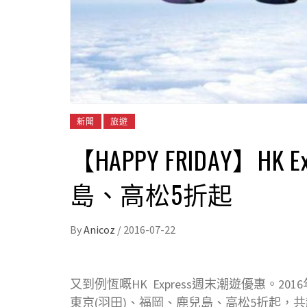
新聞
旅遊
【HAPPY FRIDAY】H
島、高松5折起
By
Anicoz
/
2016-07-22
又到例恆嘅HK Express週末潮遊優惠。201
東京(羽田)、福岡、鹿兒島、高松5折起，共超過