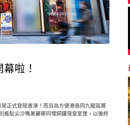
開幕啦！
定3月尾正式登陸香港！而且為方便港島同九龍區嘅
別進駐尖沙嘴美麗華同埋銅鑼灣皇室堡，以後終