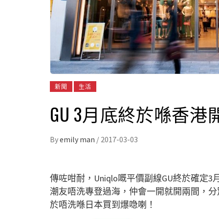
新聞
生活
GU 3月底終於喺香港
By
emily man
/
2017-03-03
傳咗咁耐，Uniqlo嘅平價副線GU終於確
潮友唔洗專登過海，仲會一開就開兩間，分
於唔洗喺日本買到爆喼喇！