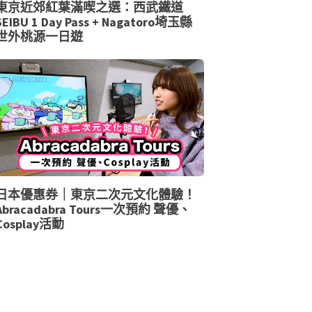
東京近郊紅葉滿喫之選：西武鐵道
SEIBU 1 Day Pass + Nagatoro埼玉縣
世外桃源一日遊
日本優惠券｜東京二次元文化體驗！
Abracadabra Tours一次預約 聲優、
Cosplay活動