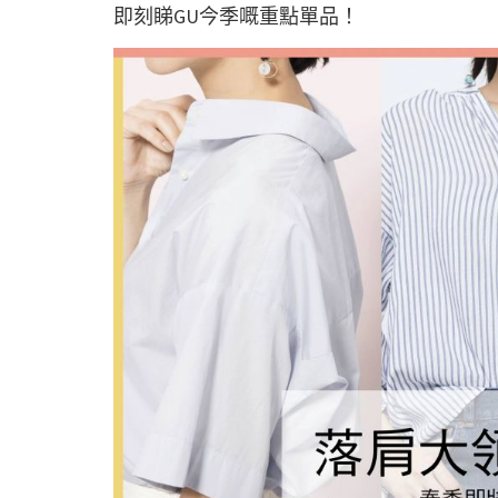
即刻睇GU今季嘅重點單品！