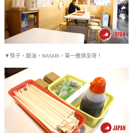
▼筷子，鼓油，WASABI，茶一應俱全呀！