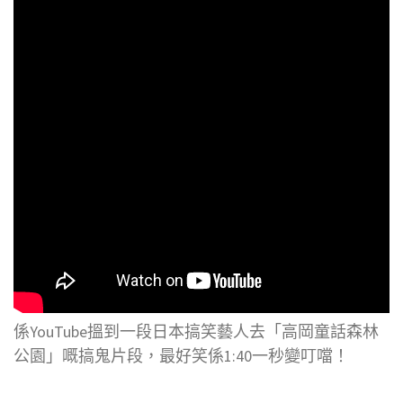
係YouTube搵到一段日本搞笑藝人去「高岡童話森林
公園」嘅搞鬼片段，最好笑係1:40一秒變叮噹！