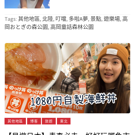
Tags:
其他地區
,
北陸
,
叮噹
,
多啦A夢
,
景點
,
遊樂場
,
高
岡おとぎの森公園
,
高岡童話森林公園
其他地區
博客
旅遊
東北