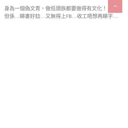
身為一個偽文青，做低頭族都要做得有文化！
但係…睇書好攰…又無得上FB…收工唔想再睇字…
（一堆藉口）
好彩有人發明左－「文庫本手機套」～
▼就咁睇真係可以以假亂真～