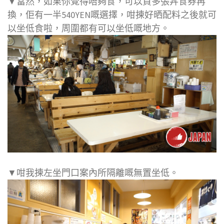
▼當然，如果你覺得唔夠食，可以買多張丼食券再
換，佢有一半540YEN嘅選擇，咁揀好晒配料之後就可
以坐低食啦，周圍都有可以坐低嘅地方。
▼咁我揀左坐門口案內所隔離嘅無置坐低。