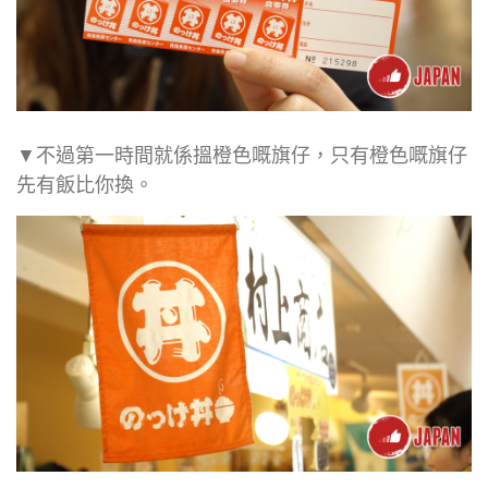
▼不過第一時間就係搵橙色嘅旗仔，只有橙色嘅旗仔
先有飯比你換。