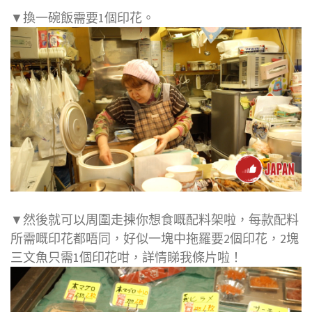
▼換一碗飯需要1個印花。
▼然後就可以周圍走揀你想食嘅配料架啦，每款配料
所需嘅印花都唔同，好似一塊中拖羅要2個印花，2塊
三文魚只需1個印花咁，詳情睇我條片啦！