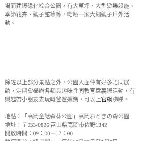
場而建嘅綠化綜合公園，­有大草坪、大型遊樂設施、
季節花卉、親子館等等，啱哂一家大細親子戶外活
動。
除咗以上部分景點之外，公園入面仲有好多唔同展
館，定期會舉辦各類具趣味性同教育意義嘅活動，有
興趣帶小朋友去玩嘅爸爸媽媽，可以上
官網
睇睇。
地點：「高岡童話森林公園」高岡おとぎの森公園
地址：〒933-0826 富山県高岡市佐野1342
開放時間：09：00－17：00