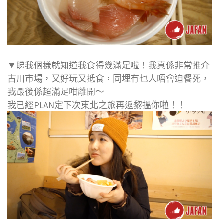
▼睇我個樣就知道我食得幾滿足啦！我真係非常推介
古川市場，又好玩又抵食，同埋冇乜人唔會迫餐死，
我最後係超滿足咁離開～
我已經PLAN定下次東北之旅再返黎搵你啦！！