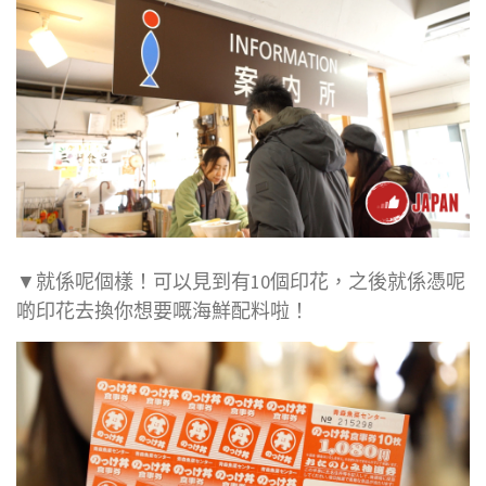
▼就係呢個樣！可以見到有10個印花，之後就係憑呢
啲印花去換你想要嘅海鮮配料啦！