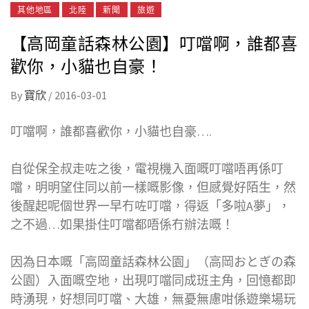
其他地區
北陸
新聞
旅遊
【高岡童話森林公園】叮噹啊，誰都喜
歡你，小貓也自豪！
By
寶欣
/
2016-03-01
叮噹啊，誰都喜歡你，小貓也自豪….
自從保全叔走咗之後，電視機入面嘅叮噹唔再係叮
噹，明明望住同以前一樣嘅影像，但感覺好陌生，然
後醒起呢個世界一早冇咗叮噹，得返「多啦A夢」，
之不過…如果掛住叮噹都唔係冇辦法嘅！
因為日本嘅「高岡童話森林公園」（高岡おとぎの森
公園）入面嘅空地，出現叮噹同成班主角，回憶都即
時湧現，好想同叮噹、大雄，無憂無慮咁係遊樂場玩