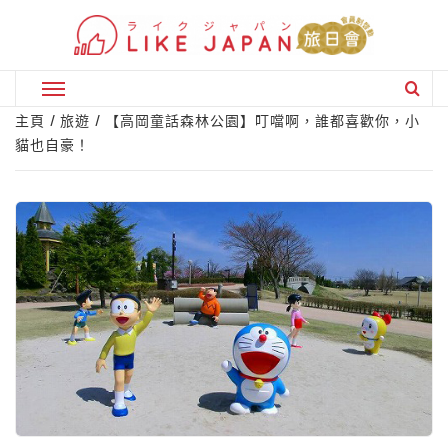
Skip
to
content
Primary
Menu
主頁
旅遊
【高岡童話森林公園】叮噹啊，誰都喜歡你，小
貓也自豪！