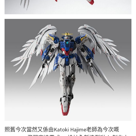
照舊今次當然又係由Katoki Hajime老師為今次嘅