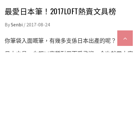
最愛日本筆！2017LOFT熱賣文具榜
By
Senbi
/
2017-08-24
你筆袋入面嘅筆，有幾多支係日本出產的呢？
日本文具一向都以高質耐用而受歡迎。今次就帶大家
睇睇大型連鎖生活雜貨店
LOFT嘅熱賣文具
（筆類）
榜(8月份計)
，睇下有D咩筆最受日本人喜愛。鐘意嘅
話下次去日本就可以帶佢地返屋企喇！
10.S20 0.5mm 鉛芯筆 ¥ 2000+税
第十位係唯一一支上榜嘅鉛芯筆。用天然樺木造嘅筆
幹、低重心嘅特別設計令S20打出名堂。雖然¥2000買
一支筆感覺有D貴，但係S20絕對物超所值，而且鉛芯