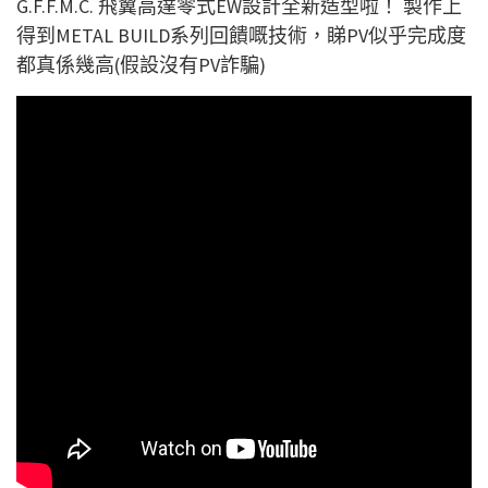
G.F.F.M.C. 飛翼高達零式EW設計全新造型啦！ 製作上
得到METAL BUILD系列回饋嘅技術，睇PV似乎完成度
都真係幾高(假設沒有PV詐騙)