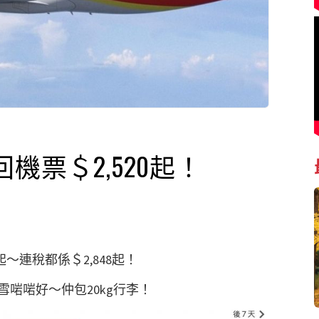
機票＄2,520起！
～連稅都係＄2,848起！
啱啱好～仲包20kg行李！