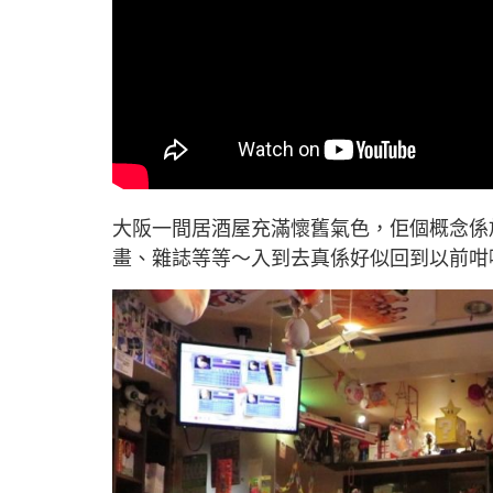
大阪一間居酒屋充滿懷舊氣色，佢個概念係
畫、雜誌等等～入到去真係好似回到以前咁