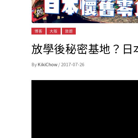
博客
大阪
旅遊
放學後秘密基地？日
By
KikiChow
/
2017-07-26