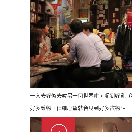
一入去好似去咗另一個世界咁，呢到好亂（
好多雜物，但細心望就會見到好多寶物～