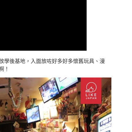
放學後基地，入面放咗好多好多懷舊玩具、漫
啊！