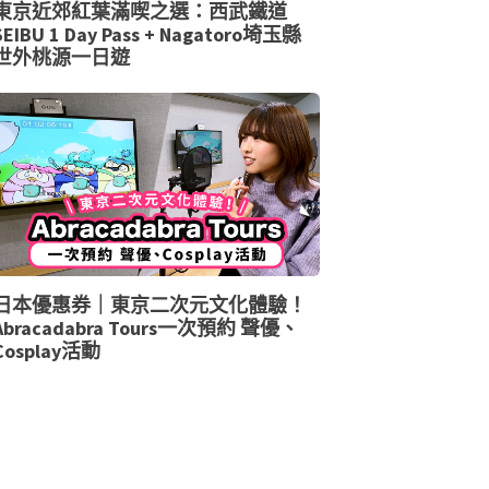
東京近郊紅葉滿喫之選：西武鐵道
SEIBU 1 Day Pass + Nagatoro埼玉縣
世外桃源一日遊
日本優惠券｜東京二次元文化體驗！
Abracadabra Tours一次預約 聲優、
Cosplay活動