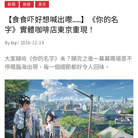
新聞
旅遊
東京
【食食吓好想喊出嚟……】《你的名
字》實體咖啡店東京重現！
By
Icy
/
2016-12-14
大家睇咗《你的名字》未？睇完之後一幕幕嘅場景不
停嘅腦海出現，每一個細節都好令人回味。