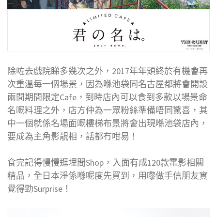
除咗去戲院睇多幾次之外，2017年年頭終於有機會再
次重溫每一個場景，因為喺池袋同名古屋都將會開設
兩間期間限定Cafe，到時店內可以食到多款以場景命
名嘅料理之外，店方仲為一眾粉絲準備唔同驚喜，其
中一個就係名場面嘅樓梯布景將會出現喺池袋店內，
要成為主角影靚相，話都冇咁易！
食完記得慢慢逛埋間Shop，入面有成120款電影相關
精品，全日本淨係喺呢度先買到，用嚟做手信朋友實
覺得勁Surprise！