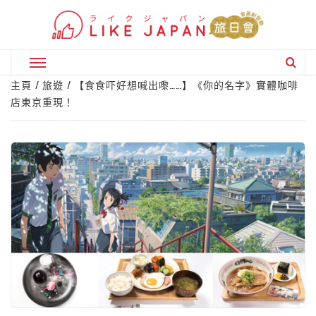
Skip
to
content
Primary
Menu
主頁
旅遊
【食食吓好想喊出嚟……】《你的名字》實體咖啡
店東京重現！