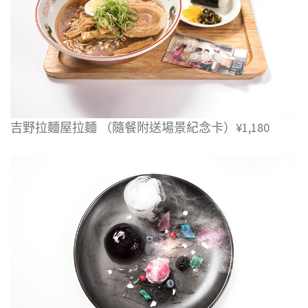
吉野拉麵屋拉麵 （隨餐附送場景紀念卡）¥1,180