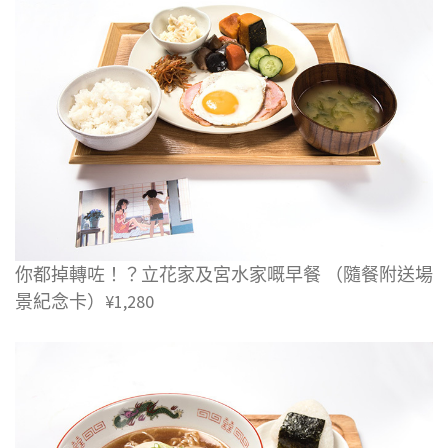
你都掉轉咗！？立花家及宮水家嘅早餐 （隨餐附送場
景紀念卡）¥1,280