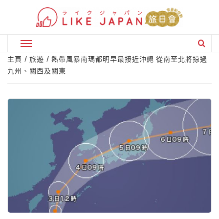
Skip
to
content
Primary
Menu
主頁
旅遊
熱帶風暴南瑪都明早最接近沖繩 從南至北將掠過
九州、關西及關東