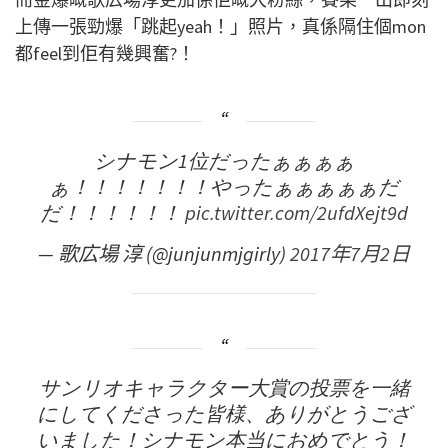
上傳一張勁爆「跳起yeah！」照片，真係隔住個mon
都feel到佢有幾興奮?！
シナモン1位だったぁぁぁぁ
ぁ！！！！！！！やったぁぁぁぁぁだ
だ！！！！！！
pic.twitter.com/2ufdXejt9d
— 歌広場 淳 (@junjunmjgirly)
2017年7月2日
サンリオキャラクター大賞の投票を一緒
にしてくださった皆様、ありがとうござ
いました！シナモン本当におめでとう！