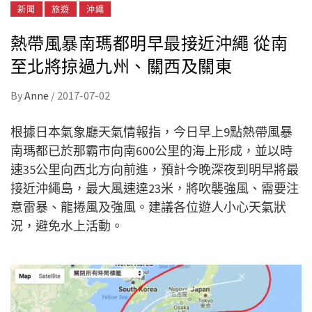
新聞
旅遊
沖繩
熱帶風暴南瑪都明早最接近沖繩 從南
至北將掠過九州、關西及關東
By
Anne
/
2017-07-02
根據日本氣象廳天氣情報指，今日早上9點熱帶風暴
南瑪都已於那霸市向南600公里的海上形成，並以時
速35公里向西北方向前進，預計今晚深夜到明早將最
接近沖繩島，最大風速達23米，將吹襲強風、需要注
意雷暴、龍捲風及強風。建議各位遊人小心天氣狀
況，避免水上活動。