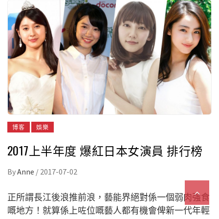
博客
娛樂
2017上半年度 爆紅日本女演員 排行榜
By
Anne
/
2017-07-02
正所謂長江後浪推前浪，藝能界絕對係一個弱肉強食
嘅地方！就算係上咗位嘅藝人都有機會俾新一代年輕