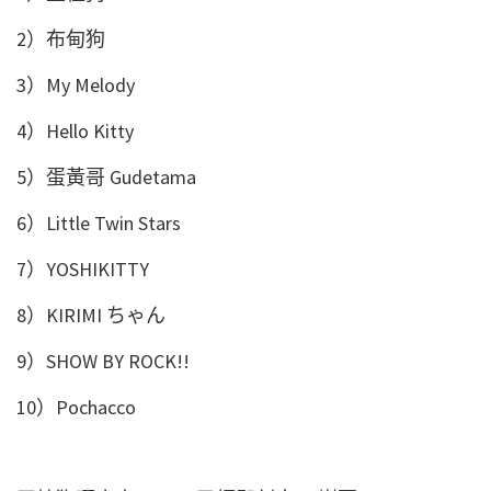
2）布甸狗
3）My Melody
4）Hello Kitty
5）蛋黃哥 Gudetama
6）Little Twin Stars
7）YOSHIKITTY
8）KIRIMI ちゃん
9）SHOW BY ROCK!!
10）Pochacco