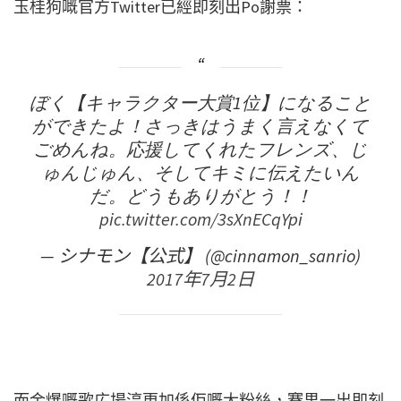
玉桂狗嘅官方Twitter已經即刻出Po謝票：
ぼく【キャラクター大賞1位】になること
ができたよ！さっきはうまく言えなくて
ごめんね。応援してくれたフレンズ、じ
ゅんじゅん、そしてキミに伝えたいん
だ。どうもありがとう！！
pic.twitter.com/3sXnECqYpi
— シナモン【公式】 (@cinnamon_sanrio)
2017年7月2日
而金爆嘅歌広場淳更加係佢嘅大粉絲，賽果一出即刻