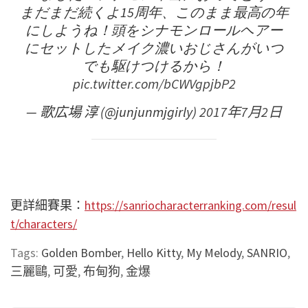
まだまだ続くよ15周年、このまま最高の年
にしようね！頭をシナモンロールヘアー
にセットしたメイク濃いおじさんがいつ
でも駆けつけるから！
pic.twitter.com/bCWVgpjbP2
— 歌広場 淳 (@junjunmjgirly)
2017年7月2日
更詳細賽果：
https://sanriocharacterranking.com/resul
t/characters/
Tags:
Golden Bomber
,
Hello Kitty
,
My Melody
,
SANRIO
,
三麗鷗
,
可愛
,
布甸狗
,
金爆