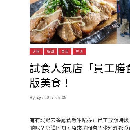
大阪
新聞
東京
生活
試食人氣店「員工膳
版美食！
By
Icy
/
2017-05-05
有冇試過去餐廳食飯咁啱撞正員工放飯時段
啲呢？唔講唔知，原來坊間有唔少料理都食