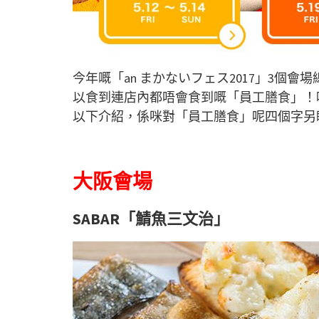
今年嘅「an まかないフェス2017」3個會
以食到連店內都唔會食到嘅「員工膳食」！
以下介紹，係咪對「員工膳食」呢四個字另
大阪會場
SABAR「鯖魚三文治」