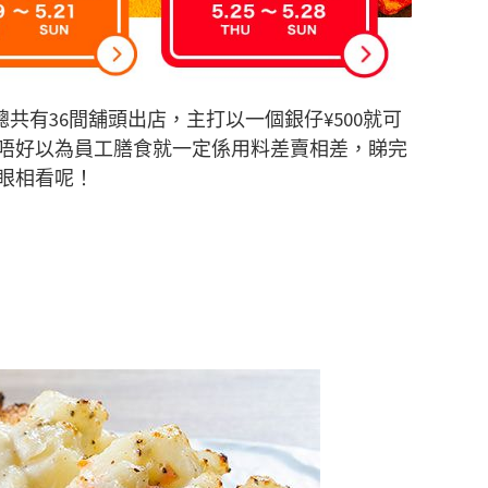
場總共有36間舖頭出店，主打以一個銀仔¥500就可
唔好以為員工膳食就一定係用料差賣相差，睇完
眼相看呢！