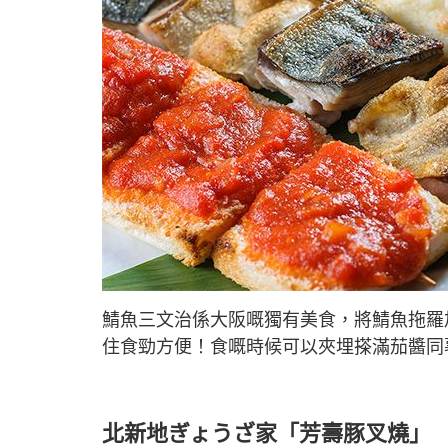
鯖魚三文治係大阪嘅獨有美食，將鯖魚拖羅加
住食勁方便！食嘅時候可以夾埋搽滿茄醬同
北新地ぎょうざ家「芳壽豚叉燒」