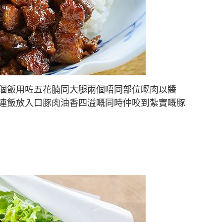
個飯用咗五花腩同大腿兩個唔同部位嘅肉以醬
連飯放入口豚肉油香四溢嘅同時仲咬到紮實嘅豚