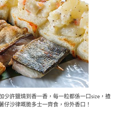
少許鹽燒到香一香，每一粒都係一口size，揸
薯仔沙律嘅脆多士一齊食，份外香口！