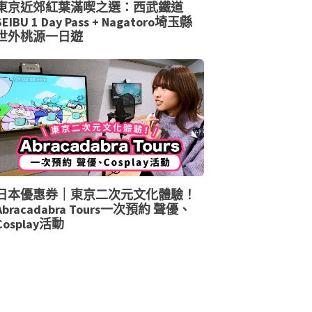
東京近郊紅葉滿喫之選：西武鐵道
SEIBU 1 Day Pass + Nagatoro埼玉縣
世外桃源一日遊
日本優惠券｜東京二次元文化體驗！
Abracadabra Tours一次預約 聲優、
Cosplay活動