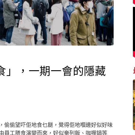
食」，一期一會的隱藏
，偷偷望吓佢地食乜餸，覺得佢地嗰邊好似好味
由員工膳食演變而來，好似奄列飯、咖喱鍋等