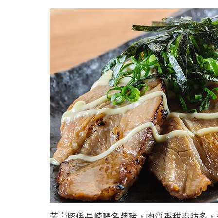
芳壽豚係長崎嘅名牌豬，肉質香甜脂肪多，