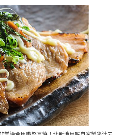
非常適合用嚟整叉燒！北新地用咗自家製醬汁去