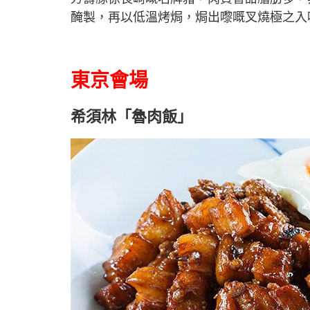
醃製，再以低溫烤焗，焗出嚟嘅叉燒極之入
東京會場
希須林「魯肉飯」