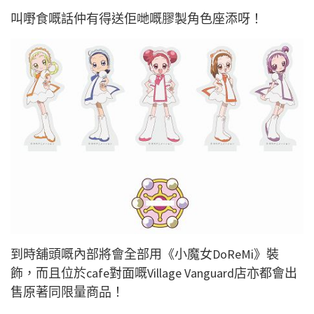
叫嘢食嘅話仲有得送佢哋嘅膠製角色座添呀！
到時舖頭嘅內部將會全部用《小魔女DoReMi》裝
飾，而且位於cafe對面嘅Village Vanguard店亦都會出
售原著同限量商品！