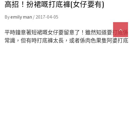
高招！扮裙嘅打底褲(女仔要有)
By
emily man
/
2017-04-05
平時鐘意著短裙嘅女仔要留意了！雖然知道要打底係
常識，但有時打底褲太長，或者係肉色果隻阿婆打底
褲，其實唔小心露出嚟比人睇到真係好不雅。而日本
女仔本來就好鍾意著短裙，cosplayer就更加唔洗講，
所以當呢條打底褲一推出，就馬上大受歡迎！