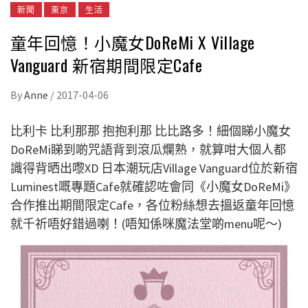
新聞
東京
生活
童年回憶！小魔女DoReMi X Village
Vanguard 新宿期間限定Cafe
By
Anne
/
2017-04-06
比利卡 比利那那 抱抱利那 比比路多！細個睇小魔女
DoReMi睇到啲咒語背到滾瓜爛熟，就算咁大個人都
識得背晒出嚟XD 日本潮玩店Village Vanguard位於新宿
Luminest嘅專題Cafe就確認咗會同《小魔女DoReMi》
合作推出期間限定Cafe，各位粉絲想去搵返童年回憶
就千祈唔好錯過喇！(唔知係咪魔法堂啲menu呢～)