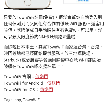
只要於TownWiFi註冊(免費)，佢就會幫你自動登入到
任何偵測到而又同佢有合作關係嘅 WiFi 服務。遊客用
咗佢，就唔使成日手動睇住有冇免費WiFi可以用，就
可以最大限度節約SIM卡嘅網路流量啦。
而除咗日本本土，其實TownWiFi而家連台灣、香港、
澳門等地都已經開始提供服務。於三地嘅機場、
Starbucks或必勝客等餐廳同購物中心嘅 Wi-Fi都開始
陸續在TownWiFi嘅支援名單上。
TownWiFi 官網：
傳
送門
TownWiFi for Android：
傳
送門
TownWiFi for iOS ：
傳
送門
Tags:
app
,
TownWiFi