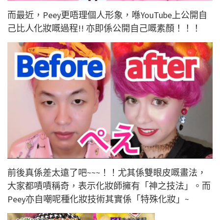
而最近，Peey更唔理個人形象，喺YouTube上公開自
己比人化妝嘅過程!! 亦即係公開自己嘅素顏！！！
前後真係差太遠了吧~~~！！尤其係雙眼皮嘅畫法，
大家都嘖嘖稱奇，表示化妝師擁有「神之技法」。而
Peey亦自嘲呢種化妝技術其實係「特殊化妝」~