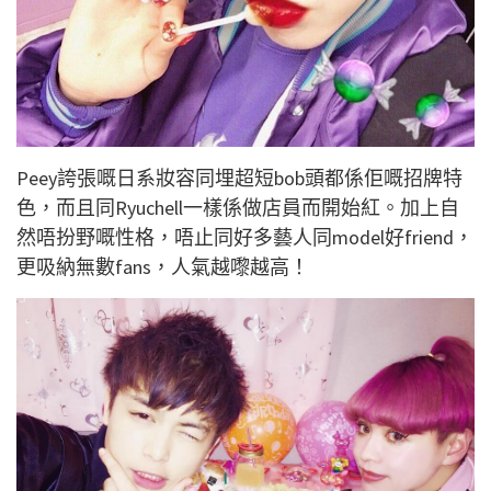
Peey誇張嘅日系妝容同埋超短bob頭都係佢嘅招牌特
色，而且同Ryuchell一樣係做店員而開始紅。加上自
然唔扮野嘅性格，唔止同好多藝人同model好friend，
更吸納無數fans，人氣越嚟越高！