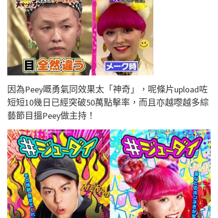
因為Peey嘅勇氣同效果太「神奇」，呢條片upload咗
短短10幾日已經突破50萬點擊率，而且亦越嚟越多綜
藝節目搵Peey做主持！