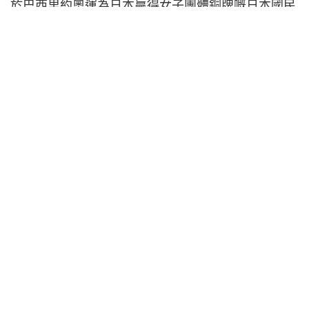
於巴西里約奧運為日本贏得女子團體銅牌嘅日本國民
選手福原愛（28歲）今日於
博客
上公布懷孕一事，並
指預產期為今年秋天。