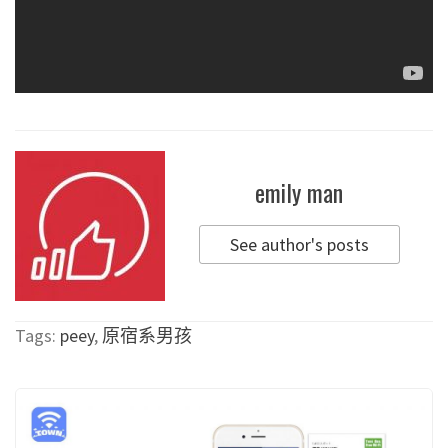
emily man
See author's posts
Tags:
peey
,
原宿系男孩