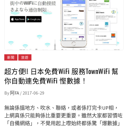
新聞
旅遊
超方便!! 日本免費WiFi 服務TownWiFi 幫
你自動連免費WiFi 慳數據！
By
阿FA
/
2017-06-29
無論係搵地方、吹水、聯絡，或者係打完卡UP相，
上網真係只能夠係比重要更重要。雖然大家都習慣咗
「自備網絡」，不覺用起上嚟始終都係驚「爆數據」