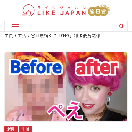
Skip
to
content
Primary
Menu
主頁
生活
當紅原宿BOY「PEEY」卸妝後竟然係……
新聞
生活