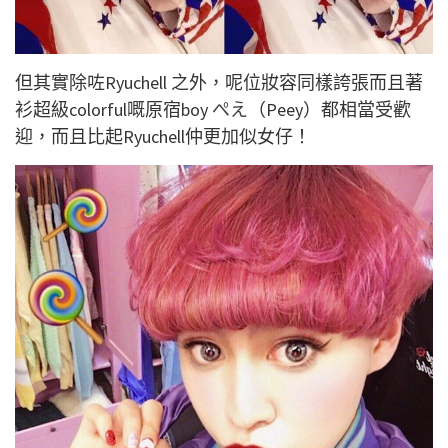
但其實除咗Ryuchell 之外，呢位妝容同樣誇張而且著
衫超級colorful嘅原宿boy
ぺえ
（Peey）都相當受歡
迎，而且比起Ryuchell仲更加似女仔！