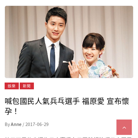
娛樂
新聞
喊包國民人氣兵乓選手 福原愛 宣布懷
孕！
By
Anne
/
2017-06-29