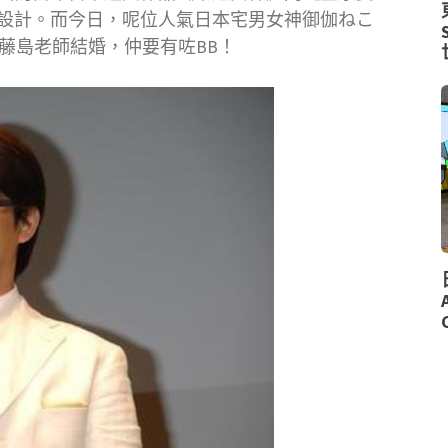
設計。而今日，呢位人氣日本宅男女神御伽ねこ
歲嘅藤島老師結婚，仲要有咗BB！