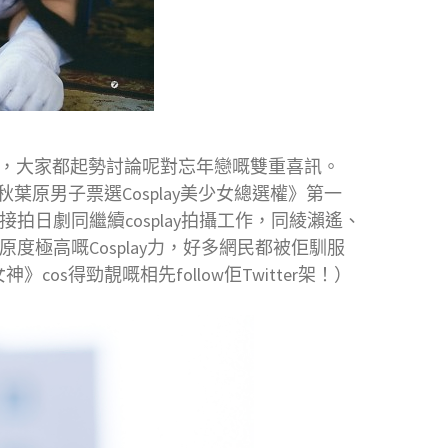
彈咁，大家都起勢討論呢對忘年戀嘅雙重喜訊。
秋葉原男子票選Cosplay美少女總選權》第一
接拍日劇同繼續cosplay拍攝工作，同綾瀨遙、
原度極高嘅Cosplay力，好多網民都被佢馴服
》cos得勁靚嘅相先follow佢Twitter架！）