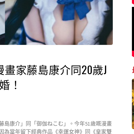
漫畫家藤島康介同20歲J
結婚！
藤島康介」同「御伽ねこむ」。今年51歲嘅漫畫
因為當年留下經典作品《幸運女神》同《皇家雙