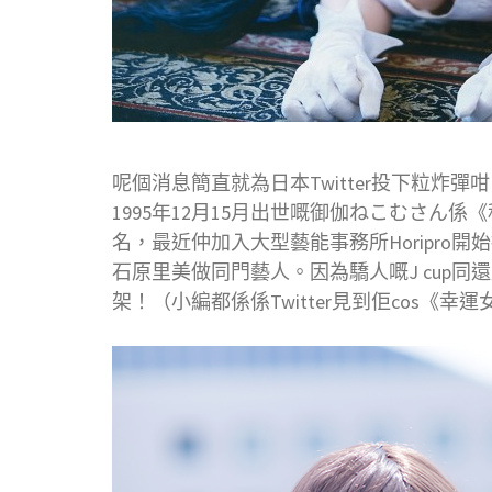
呢個消息簡直就為日本Twitter投下粒炸
1995年12月15月出世嘅御伽ねこむさん係《
名，最近仲加入大型藝能事務所Horipro開始
石原里美做同門藝人。因為驕人嘅J cup同還
架！（小編都係係Twitter見到佢cos《幸運女神