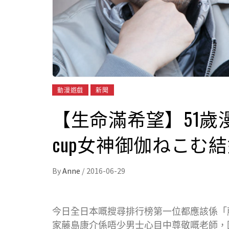
動漫遊戲
新聞
【生命滿希望】51歲
cup女神御伽ねこむ
By
Anne
/
2016-06-29
今日全日本嘅搜尋排行榜第一位都應該係「
家藤島康介係唔少男士心目中尊敬嘅老師，