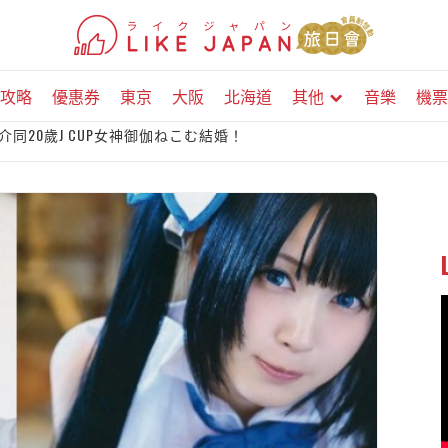
攻略
優惠券
東京
大阪
北海道
其他
音樂
機票
同20歲J CUP女神御伽ねこむ結婚！