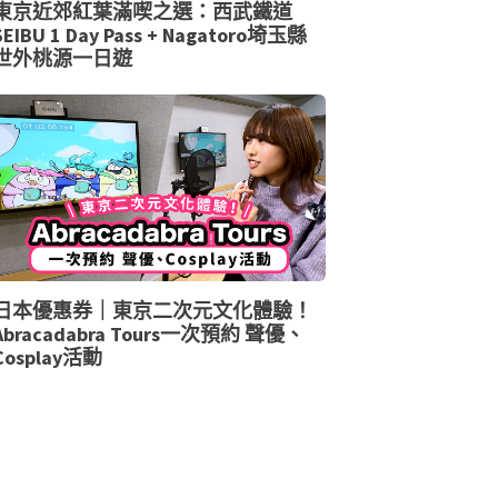
東京近郊紅葉滿喫之選：西武鐵道
SEIBU 1 Day Pass + Nagatoro埼玉縣
世外桃源一日遊
日本優惠券｜東京二次元文化體驗！
Abracadabra Tours一次預約 聲優、
Cosplay活動