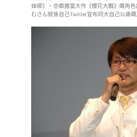
妹嘜》，亦都擔當大作《櫻花大戰》嘅角色
むさん就係自己Twitter宣布同大自己31