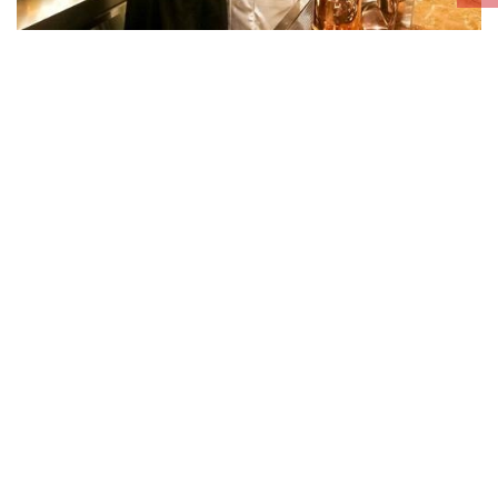
仲要有超過200種味既啤酒俾你揀，亦有多個產地既
啤酒，總有一隻岩你口味～
原來除左有啤酒飲之外，都有得食野架～
呢張係之前其他分店既宣傳單張，可以預約搞忘年會