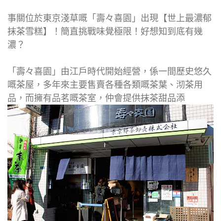
事關位於東京淺草嘅「壽々喜園」出現【世上最濃郁
抹茶雪糕】！簡直挑戰味覺極限！好想知到底有幾
濃？
「壽々喜園」由江戶時代開始經營，係一間歷史悠久
嘅茶屋，多年來主要售賣各種各類嘅茶葉、沏茶用
品，而擁有品茗嘅茶室，仲會提供抹茶甜品添