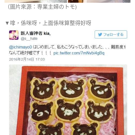
（圖片來源：専業主婦のトモ)
▼嗱，係咪呀，上面係咪算整得好呀