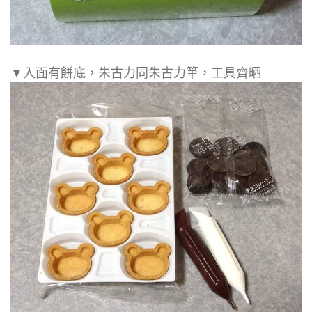
▼入面有餅底，朱古力同朱古力筆，工具齊晒