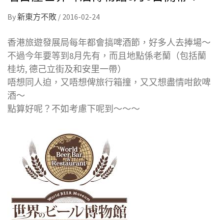
By
新東方不敗
/
2016-02-24
香港旅遊發展局每年都會搞啤酒節，好多人去捧場～
不過今年要等到8月先有，而且地點係老蘭（包括蘭
桂坊, 德己立街及和安里一帶）
唔想同人迫，又唔想俾旅行箱撞，又又想盡情咁飲啤
酒～
點算好呢？不如考慮下呢到～～～