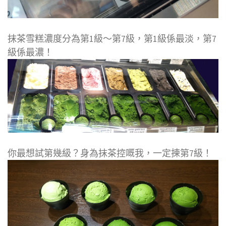
抹茶雪糕濃度分為第1級～第7級，第1級係最淡，第7
級係最濃！
你最想試第幾級？身為抹茶控嘅我，一定揀第7級！