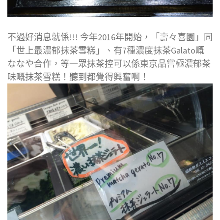
不過好消息就係!!! 今年2016年開始，「壽々喜園」同
「世上最濃郁抹茶雪糕」、有7種濃度抹茶Galato嘅
ななや合作，等一眾抹茶控可以係東京品嘗極濃郁茶
味嘅抹茶雪糕！聽到都覺得興奮啊！