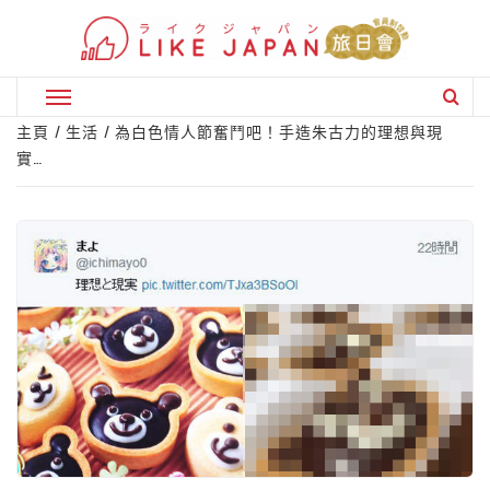
Skip
to
content
Primary
Menu
主頁
生活
為白色情人節奮鬥吧！手造朱古力的理想與現
實…