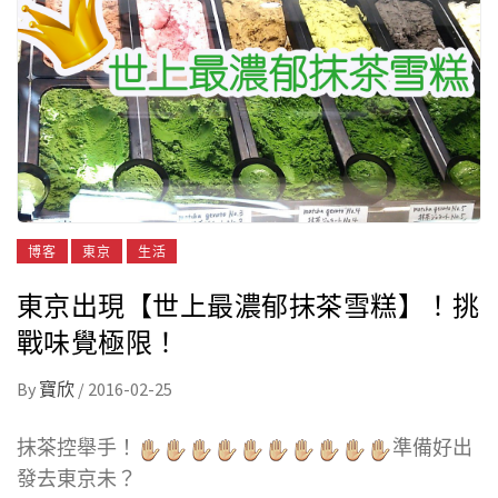
博客
東京
生活
東京出現【世上最濃郁抹茶雪糕】！挑
戰味覺極限！
By
寶欣
/
2016-02-25
抹茶控舉手！
準備好出
發去東京未？