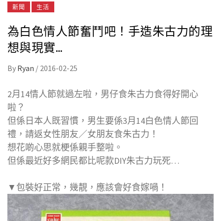
新聞
生活
為白色情人節奮鬥吧！手造朱古力的理
想與現實…
By
Ryan
/
2016-02-25
2月14情人節就過左啦，男仔食朱古力食得好開心
啦？
但係日本人既習慣，男生要係3月14白色情人節回
禮，請返女性朋友／女朋友食朱古力！
想花啲心思就梗係親手整啦。
但係最近好多網民都比呢款DIY朱古力玩死…
▼包裝好正常，幾靚，應該會好食嫁喎！