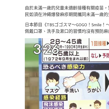
由於未滿一歲的兒童未適齡接種有關疫苗，
民如須在沖繩爆發麻疹期間攜同未滿一歲的
日本節目《TBSゴゴスマ～GOGO！Smil
佩戴口罩、洗手及漱口的習慣均沒有預防麻