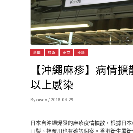
新聞
旅遊
東京
沖繩
【沖繩麻疹】病情擴散
以上感染
By
owen
/
2018-04-29
日本自沖繩爆發的麻疹疫情擴散，根據日本
山梨、神奈川也有確診個案。香港衛生署衛