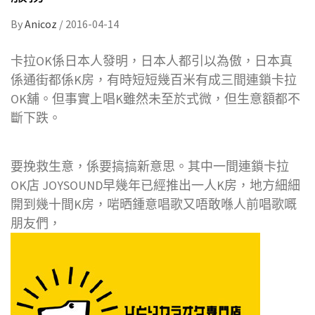
By
Anicoz
/
2016-04-14
卡拉OK係日本人發明，日本人都引以為傲，日本真
係通街都係K房，有時短短幾百米有成三間連鎖卡拉
OK舖。但事實上唱K雖然未至於式微，但生意額都不
斷下跌。
要挽救生意，係要搞搞新意思。其中一間連鎖卡拉
OK店 JOYSOUND早幾年已經推出一人K房，地方細細
開到幾十間K房，啱晒鍾意唱歌又唔敢喺人前唱歌嘅
朋友們，