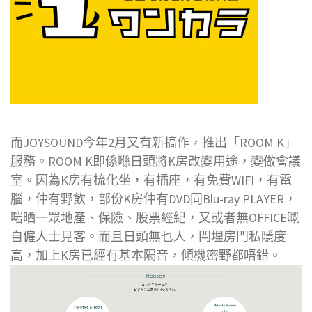
而JOYSOUND今年2月又有新搞作，推出「ROOM K」
服務。ROOM K即係喺日頭將K房改變用途，變做會議
室。因為K房有梳化坐，有插座，有免費WIFI，有電
腦，仲有野飲，部份K房仲有DVD同Blu-ray PLAYER，
啱晒一眾地產、保險、股票經紀，又或者無OFFICE嘅
自僱人士見客。而且日頭無乜人，閂埋房門私隱度
高，加上K房已經有基本隔音，傾機密野都唔錯。