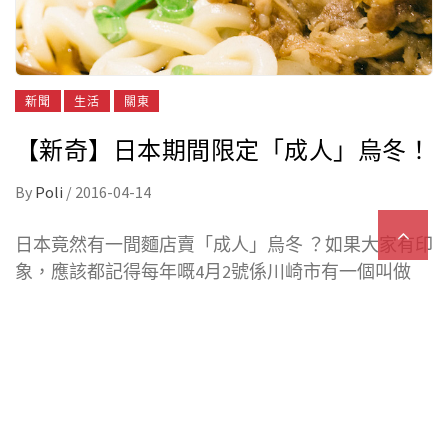
新聞
生活
關東
【新奇‬】日本期間限定「成人」烏冬！
By
Poli
/
2016-04-14
日本竟然有一間麵店賣「成人」烏冬 ？如果大家有印
象，應該都記得每年嘅4月2號係川崎市有一個叫做
《かなまら祭り》嘅祭典，專供奉鐵男根。（回帶
按
此
）
為左慶祝呢個祭典，今年係區內有一間麵店就特登整
左呢款「成人」烏冬，只限祭典當日發售。