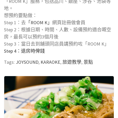
「ROOM K」服務，包括品川、銀座、涉谷、池袋等
地。
想預約要點做：
Step 1：去
「ROOM K」
網頁註冊做會員
Step 2：根據日期、時間、人數、設備預約適合嘅空
房，最長可以預約3個月後
Step 3：當日去到舖頭同店員講預約咗「ROOM K」
Step 4：退房時俾錢
Tags:
JOYSOUND
,
KARAOKE
,
旅遊教學
,
景點