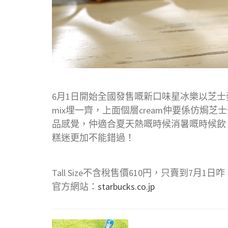
6月1日開始全國發售嘅新口味星冰樂以芝士
mix埋一齊，上面個層cream仲要係仿焗
品感覺，仲適合夏天熱嘅時候消暑嘅時候飲
糕迷更加不能錯過！
Tall Size不含稅售價610円，只賣到7月1日咋
官方網站：
starbucks.co.jp