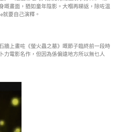
身嘅畫面，猶如童年陰影。大嗰再睇返，除咗温
ge就要自己演釋。
石牆上畫咗《螢火蟲之墓》嘅節子臨終前一段時
卜力電影名作，但因為係偏遠地方所以無乜人