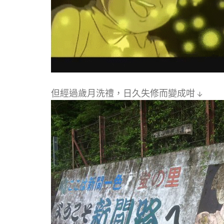
但經過歲月洗禮，日久失修而變成咁 ↓