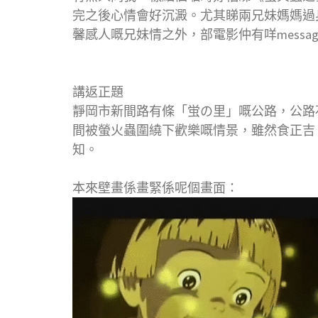
完之後心情會好沉澱。尤其睇兩兄妹媽媽過
馨感人嘅兄妹情之外，部電影仲有咩messa
講返正題
靜岡市新間路有條「蛍の里」嘅公路，公路
間被螢火蟲圍繞下歡樂嘅情景，雖然食正吉
知。
本來壁畫係畫緊係呢個畫面：