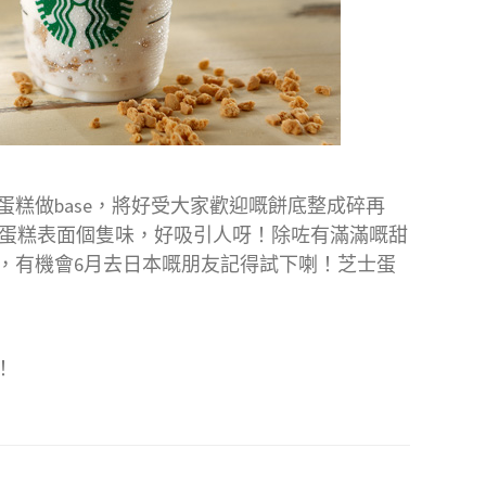
蛋糕做base，將好受大家歡迎嘅餅底整成碎再
芝士蛋糕表面個隻味，好吸引人呀！除咗有滿滿嘅甜
，有機會6月去日本嘅朋友記得試下喇！芝士蛋
！