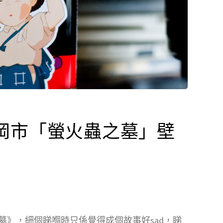
岡市「螢火蟲之墓」壁
墓》，細個睇嗰時只係覺得成個故事好sad，睇