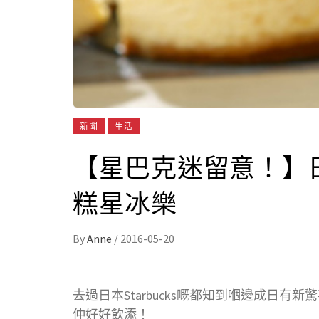
新聞
生活
【星巴克迷留意！】
糕星冰樂
By
Anne
/
2016-05-20
去過日本Starbucks嘅都知到嗰邊成日有
仲好好飲添！