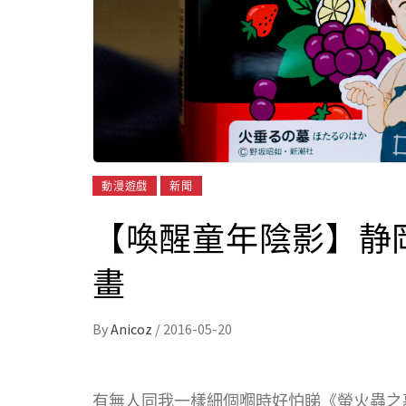
動漫遊戲
新聞
【喚醒童年陰影】静
畫
By
Anicoz
/
2016-05-20
有無人同我一樣細個嗰時好怕睇《螢火蟲之