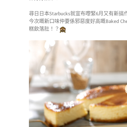
尋日日本Starbucks就宣布嚟緊6月又有新搞
今次嘅新口味仲要係邪惡度好高嘅Baked Chees
糕飲落肚！？