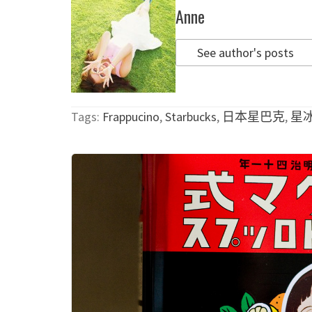
Anne
See author's posts
Tags:
Frappucino
,
Starbucks
,
日本星巴克
,
星