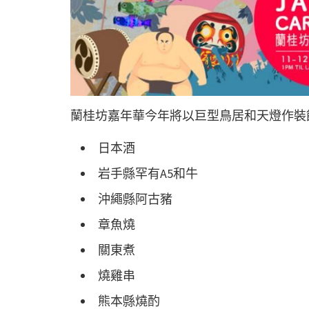
蘭桂坊嘉年華今年將以巨型鳥居和天燈作裝
日本酒
岩手縣罕有A5和牛
沖繩縣阿古豬
章魚燒
關東煮
燒雞串
熊本縣燒酌