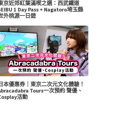
東京近郊紅葉滿喫之選：西武鐵道
SEIBU 1 Day Pass + Nagatoro埼玉縣
世外桃源一日遊
日本優惠券｜東京二次元文化體驗！
Abracadabra Tours一次預約 聲優、
Cosplay活動