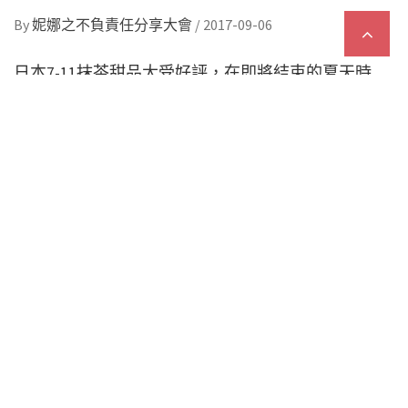
By
妮娜之不負責任分享大會
/
2017-09-06
日本7-11抹茶甜品大受好評，在即將結束的夏天時
期，居然推出了宇治抹茶冰！