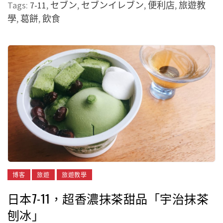
Tags:
7-11
,
セブン
,
セブンイレブン
,
便利店
,
旅遊教
學
,
葛餅
,
飲食
博客
旅遊
旅遊教學
日本7-11，超香濃抹茶甜品「宇治抹茶
刨冰」