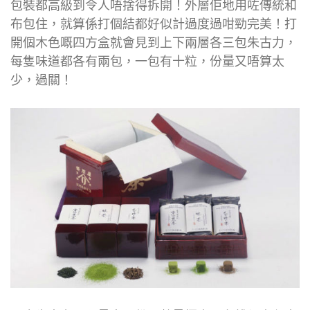
包裝都高級到令人唔捨得拆開！外層佢地用咗傳統和
布包住，就算係打個結都好似計過度過咁勁完美！打
開個木色嘅四方盒就會見到上下兩層各三包朱古力，
每隻味道都各有兩包，一包有十粒，份量又唔算太
少，過關！