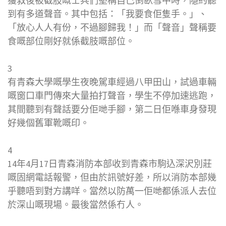
獲救後被截肢嘅士兵們堅稱自己倒臥雪中時，隱約聽
到有多道聲音。其中包括：「我要食佢隻手。」、
「放心人人有份，不過腳歸我！」而「聲音」聲稱要
食嘅部位剛好就係截肢嘅部位。
3
有青森大學嘅學生夜晚駕車經過八甲田山，試過車輛
嘅窗口車門傳來大量拍打聲音，學生不停加速逃跑，
其間聽到有聲話要分佢哋手腳，第二日佢喺車身發現
好幾個舊軍靴嘅印。
4
14年4月17日青森消防本部收到青森市駒込深沢別莊
嘅固網電話報警，但由於訊號好差，所以消防本部幾
乎聽唔到對方講咩。當然以防萬一佢哋都係派人去位
於深山嘅現場。最後當然係冇人。