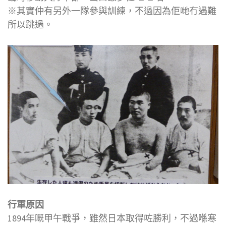
※其實仲有另外一隊參與訓練，不過因為佢哋冇遇難
所以跳過。
行軍原因
1894年嘅甲午戰爭，雖然日本取得咗勝利，不過喺寒