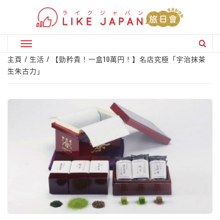
Skip
to
content
Primary
Menu
主頁
生活
【勁矜貴！一盒10萬円！】名店究極「宇治抹茶
生朱古力」