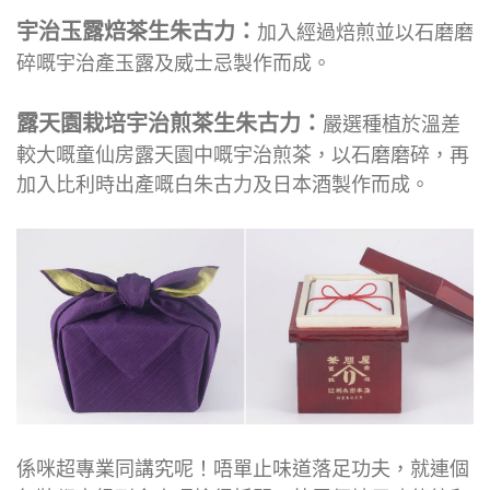
宇治玉露焙茶生朱古力：
加入經過焙煎並以石磨磨
碎嘅宇治產玉露及威士忌製作而成。
露天園栽培宇治煎茶生朱古力：
嚴選種植於溫差
較大嘅童仙房露天園中嘅宇治煎茶，以石磨磨碎，再
加入比利時出產嘅白朱古力及日本酒製作而成。
係咪超專業同講究呢！唔單止味道落足功夫，就連個