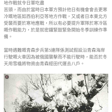
地作戰就令日軍吃盡
苦頭，而由於當時日本軍方預計他日有機會會去更寒
冷嘅地區如西伯利亞等地方作戰，又或者日本東北方
受襲而要於寒地應戰，所以有必要提升軍隊於寒冷區
嘅作戰能力，於是就密鑼緊鼓緊急開始冬季訓練作準
備。
當時遇難嘅青森步兵第5連隊係測試假設沿青森海岸
行駛嘅火車因為被俄國襲擊而不能行駛時，能否於冬
天用雪橇將物資由青森經田代運去八戶。