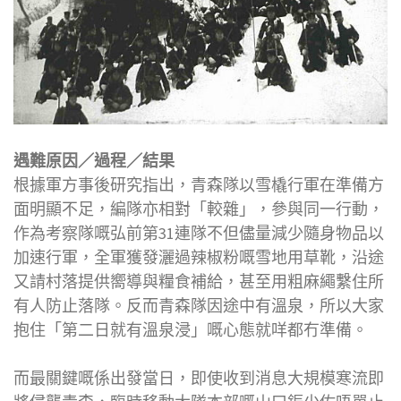
遇難原因／過程／結果
根據軍方事後研究指出，青森隊以雪橇行軍在準備方
面明顯不足，編隊亦相對「較雜」，參與同一行動，
作為考察隊嘅弘前第31連隊不但儘量減少隨身物品以
加速行軍，全軍獲發灑過辣椒粉嘅雪地用草靴，沿途
又請村落提供嚮導與糧食補給，甚至用粗麻繩繫住所
有人防止落隊。反而青森隊因途中有溫泉，所以大家
抱住「第二日就有溫泉浸」嘅心態就咩都冇準備。
而最關鍵嘅係出發當日，即使收到消息大規模寒流即