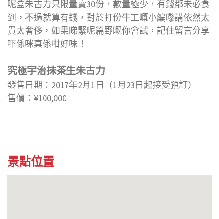
呢盒朱古力只限量賣30份，數量極少，有錢都未必食
到，不過就算有錢，對於打份牛工嘅小編嚟講依然太
貴太奢侈，如果睇緊呢篇野嘅你會試，記住留言分享
吓係咪真係咁好味！
究極宇治抹茶生朱古力
發售日期：2017年2月1日（1月23日起接受預訂）
售價：¥100,000
景點位置