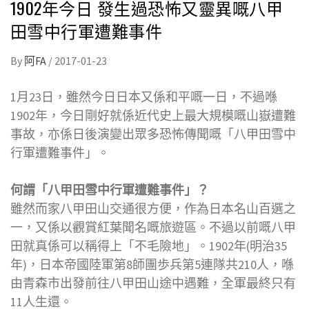
1902年今日 發生過恐怖又靈異嘅八甲
田雪中行軍遭難事件
By
阿FA
/
2017-01-23
1月23日，雖然今日日本又係和平嘅一日，不過喺
1902年，今日剛好就係近代史上最大規模嘅山嶽遭難
事故，亦係日後演變出眾多恐怖傳聞嘅「八甲田雪中
行軍遭難事件」。
何謂「八甲田雪中行軍遭難事件」？
雖然而家八甲田山交通很方便，作為日本名山百選之
一，又係以觀賞紅葉聞名嘅旅遊區。不過以前嘅八甲
田就真係可以稱得上「不毛險地」。1902年(明治35
年)，日本帝國陸軍第8師團歩兵第5連隊共210人，喺
由青森市出發前往八甲田山途中遇難，全軍最終只有
11人生還。