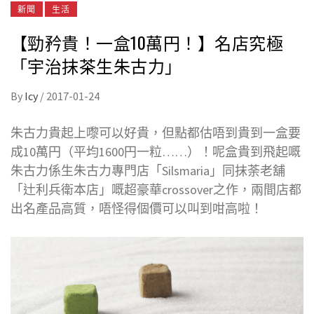
新聞
生活
【勁矜貴！一盒10萬円！】名店究極
「宇治抹茶生朱古力」
By
Icy
/
2017-01-24
朱古力貴起上嚟可以好貴，但點都估唔到貴到一盒要
成10萬円（平均1600円一粒……）！呢盒貴到飛起嘅
朱古力係生朱古力專門店「Silsmaria」同抹荼老舖
「辻利兵衛本店」嘅超豪華crossover之作，兩間店都
出名產品高質，唔怪得個價可以叫到咁高啦！