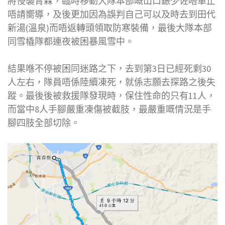
將侵襲青森，臨時移動大隊本部嘅山口鋠少佐唔單止
唔請嚮導，及後更加因為誤判自己可以及時去到田代
新湯(溫泉)而唔返轉頭領取防寒裝備，最後大隊本部
同雪橇隊都連夜被困暴風雪中。
結果喺不停被困同迷路之下，去到第3日已經死剩30
人左右，隊員唔係陸續凍死，就係志願去探路之後失
蹤。最後後被救援隊發現時，保住性命的只有11人，
而當中8人手腳嚴重凍傷被截肢，最嚴重嘅情況是手
腳四肢全部切除。