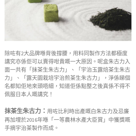
除咗有2大品牌喺背後撐腰，用料同製作方法都極度
講究亦係佢可以賣得咁貴嘅一大原因。呢盒朱古力入
面一共有「抹茶生朱古力」、「宇治玉露焙茶生朱古
力」、「露天園栽培宇治煎茶生朱古力」，淨係睇個
名都知佢地來頭唔細，知道佢係點整之後真係不得不
佩服日本人嘅講究！
抹茶生朱古力：
用咗比利時出產嘅白朱古力及忌廉
再加埋於2016年喺「一等農林水產大臣賞」中獲獎嘅
手摘宇治茶製作而成。