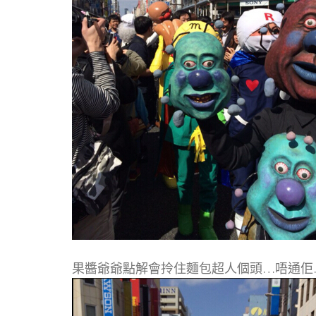
果醬爺爺點解會拎住麵包超人個頭…唔通佢