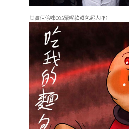
其實佢係咪COS緊呢款麵包超人咋?