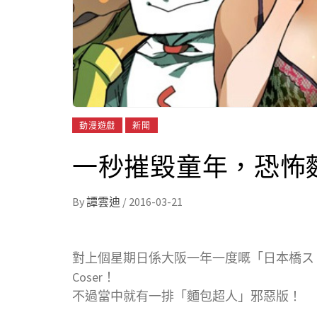
動漫遊戲
新聞
一秒摧毀童年，恐怖麵包
By
譚雲迪
/
2016-03-21
對上個星期日係大阪一年一度嘅「日本橋ス
Coser！
不過當中就有一排「麵包超人」邪惡版！