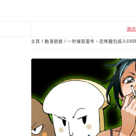
Skip
to
content
酒店
主頁
動漫遊戲
一秒摧毀童年，恐怖麵包超人COSP