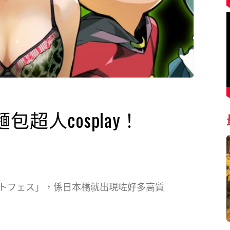
超人cosplay！
トフェス」，係日本橋就出現咗好多高質