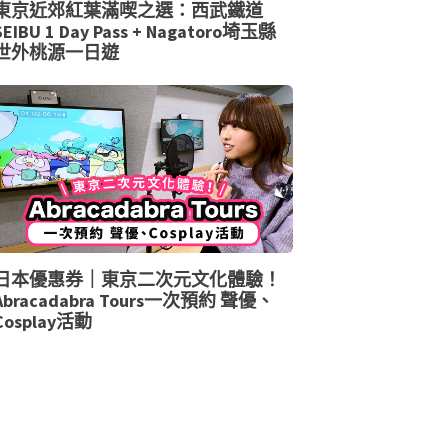
東京近郊紅葉滿喫之選：西武鐵道
SEIBU 1 Day Pass + Nagatoro埼玉縣
世外桃源一日遊
日本優惠券｜東京二次元文化體驗！
Abracadabra Tours一次預約 聲優、
Cosplay活動