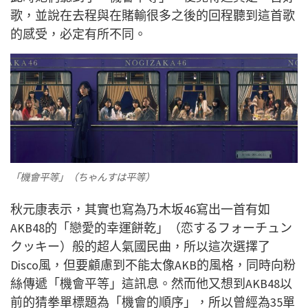
歌，並說在去程與在賭輸很多之後的回程聽到這首歌
的感受，必定有所不同。
「機會平等」（ちゃんすは平等）
秋元康表示，其實也寫為乃木坂46寫出一首有如
AKB48的「戀愛的幸運餅乾」（恋するフォーチュン
クッキー）般的超人氣國民曲，所以這次選擇了
Disco風，但要顧慮到不能太像AKB的風格，同時向粉
絲傳遞「機會平等」這訊息。然而他又想到AKB48以
前的猜拳單標題為「機會的順序」，所以曾經為35單