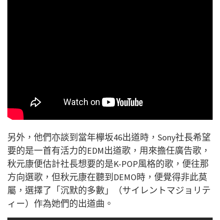
另外，他們亦談到當年欅坂46出道時，Sony社長希望
要的是一首有活力的EDM出道歌，用來擔任廣告歌，
秋元康便估計社長想要的是K-POP風格的歌，便往那
方向選歌，但秋元康在聽到DEMO時，便覺得非此莫
屬，選擇了「沉默的多數」（サイレントマジョリテ
ィー）作為她們的出道曲。