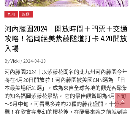
九州
旅遊
河內藤園2024｜開放時間＋門票＋交通
攻略！福岡絕美紫藤隧道打卡 4.20開放
入場
By
Vicki
/
2024-04-13
河內藤園2024｜以紫藤花聞名的北九州河內藤園今年
將在4月20日開放啦！河內藤園被美國CNN選為 「日
本最美場所31選」，成為來自全球各地的觀光客聚集
的知名福岡紫藤花景點。 它的最佳觀賞期為4月下旬
～5月中旬，可看見多達約22種的藤花盛開，十分壯
觀！在欣賞完夢幻的櫻花後，在酷暑來臨之前就到這
裏欣賞夢幻的藤花隧道吧！