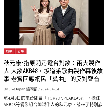
娛樂
音樂
秋元康×指原莉乃電台對談：兩大製作
人 大談AKB48・坂道系歌曲製作幕後故
事 老實回應網民「糞曲」的反對聲音
By
LikeJapan 編輯部
/
2024-04-14
於4月9日的電台節目「TOKYO SPEAKEASY」，擔任
AKB48等偶像組合總製作人的秋元康，請來了特別嘉