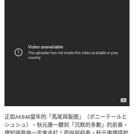
正如AKB48當年的「馬尾與髮圈」（ポニーテールと
シュシュ），秋元康一聽到「沉默的多數」的前奏，
便知道歌曲一定會走紅！而說到前奏，秋元康便提起