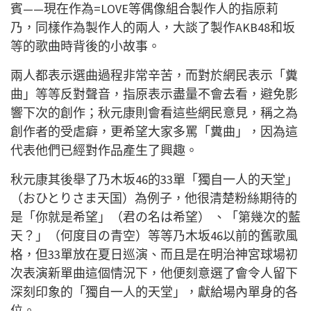
賓——現在作為=LOVE等偶像組合製作人的指原莉
乃，同樣作為製作人的兩人，大談了製作AKB48和坂
等的歌曲時背後的小故事。
兩人都表示選曲過程非常辛苦，而對於網民表示「糞
曲」等等反對聲音，指原表示盡量不會去看，避免影
響下次的創作；秋元康則會看這些網民意見，稱之為
創作者的受虐癖，更希望大家多罵「糞曲」，因為這
代表他們已經對作品產生了興趣。
秋元康其後舉了乃木坂46的33單「獨自一人的天堂」
（おひとりさま天国）為例子，他很清楚粉絲期待的
是「你就是希望」（君の名は希望） 、「第幾次的藍
天？」（何度目の青空）等等乃木坂46以前的舊歌風
格，但33單放在夏日巡演、而且是在明治神宮球場初
次表演新單曲這個情況下，他便刻意選了會令人留下
深刻印象的「獨自一人的天堂」，獻給場內單身的各
位。