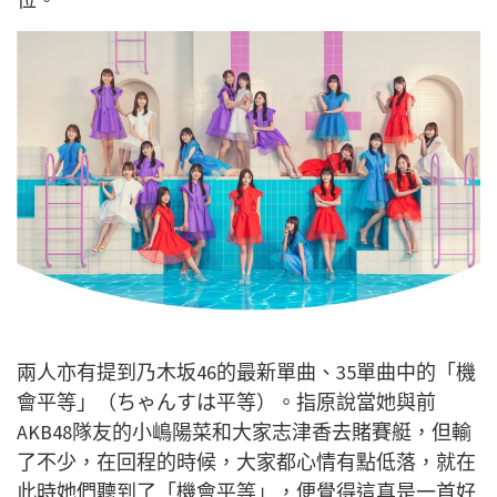
兩人亦有提到乃木坂46的最新單曲、35單曲中的「機
會平等」（ちゃんすは平等）。指原說當她與前
AKB48隊友的小嶋陽菜和大家志津香去賭賽艇，但輸
了不少，在回程的時候，大家都心情有點低落，就在
此時她們聽到了「機會平等」，便覺得這真是一首好