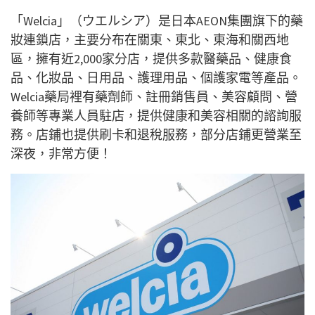
「Welcia」（ウエルシア）是日本AEON集團旗下的藥
妝連鎖店，主要分布在關東、東北、東海和關西地
區，擁有近2,000家分店，提供多款醫藥品、健康食
品、化妝品、日用品、護理用品、個護家電等產品。
Welcia藥局裡有藥劑師、註冊銷售員、美容顧問、營
養師等專業人員
駐店，
提供健康和美容相關的諮詢服
務。店鋪也提供刷卡和退稅服務，部分店鋪更
營業至
深夜
，非常方便！