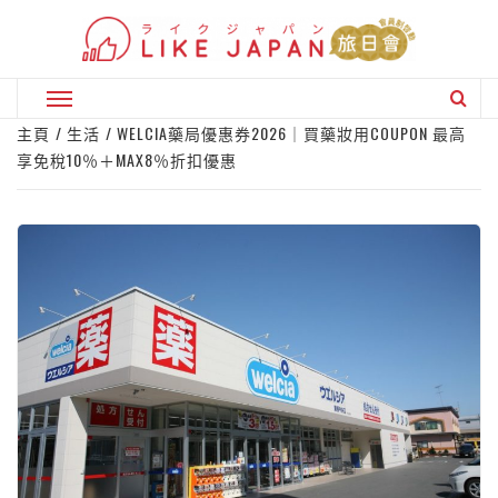
Skip
to
content
Primary
Menu
主頁
生活
WELCIA藥局優惠券2026｜買藥妝用COUPON 最高
享免稅10％＋MAX8％折扣優惠