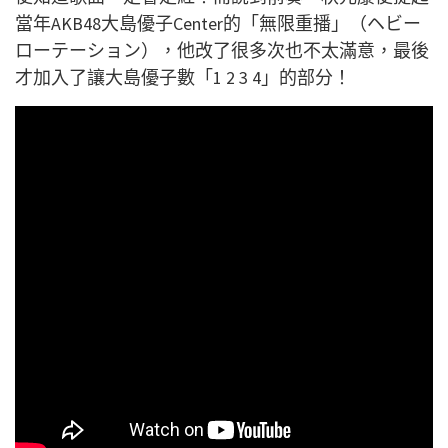
當年AKB48大島優子Center的「無限重播」（ヘビー
ローテーション），他改了很多次也不太滿意，最後
才加入了讓大島優子數「1 2 3 4」的部分！