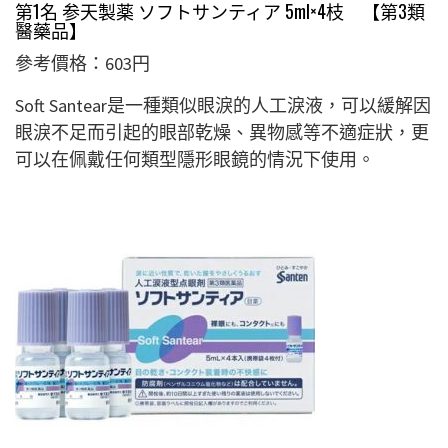
第1名 参天製薬 ソフトサンティア 5ml×4枝 【第3類
醫藥品】
參考價格：603円
Soft Santear是一種類似眼淚的人工淚液，可以緩解因
眼淚不足而引起的眼部乾燥、異物感等不適症狀，更
可以在佩戴任何類型隱形眼鏡的情況下使用。