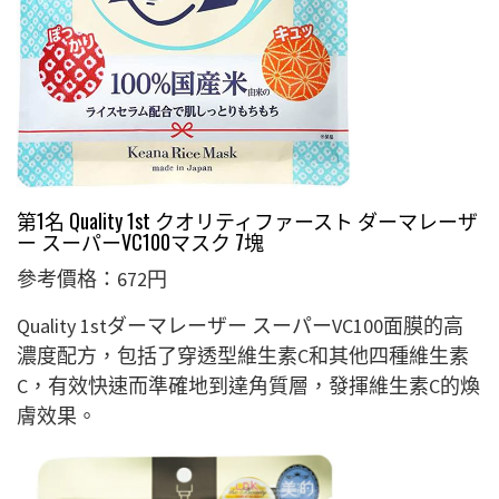
第1名 Quality 1st クオリティファースト ダーマレーザ
ー スーパーVC100マスク 7塊
參考價格：672円
Quality 1stダーマレーザー スーパーVC100面膜的高
濃度配方，包括了穿透型維生素C和其他四種維生素
C，有效快速而準確地到達角質層，發揮維生素C的煥
膚效果。