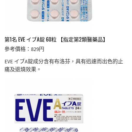
第1名 EVE イブA錠 60粒 【指定第2類醫藥品】
參考價格：829円
EVE イブA錠成分含有布洛芬，具有迅速而出色的止
痛及退燒效果。