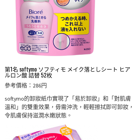
第1名 softymo ソフティモ メイク落としシート ヒア
ルロン酸 詰替 52枚
參考價格：286円
softymo的卸妝紙巾實現了「易於卸妝」和「對肌膚
溫和」的雙重效果，毋需沖洗，輕輕擦拭即可卸妝，
令肌膚保持滋潤水嫩狀態。