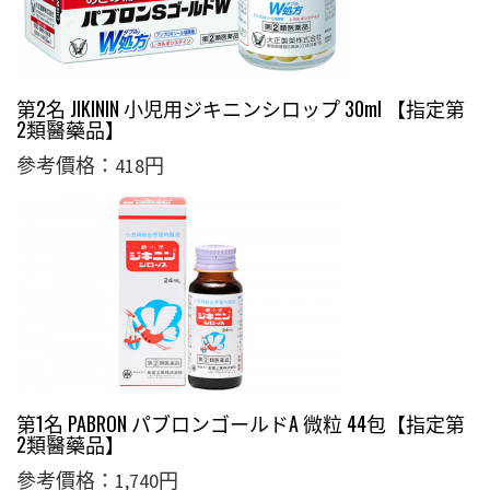
第2名 JIKININ 小児用ジキニンシロップ 30ml 【指定第
2類醫藥品】
參考價格：418円
第1名 PABRON パブロンゴールドA 微粒 44包【指定第
2類醫藥品】
參考價格：1,740円