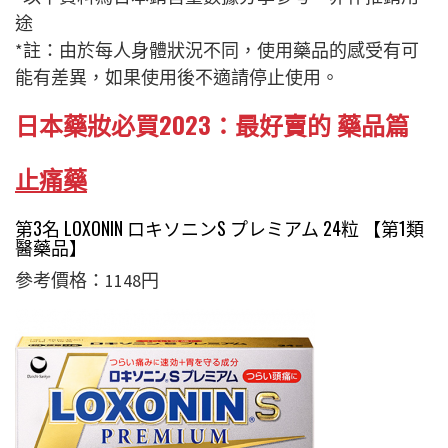
途
*註：由於每人身體狀況不同，使用藥品的感受有可
能有差異，如果使用後不適請停止使用。
日本藥妝必買2023：最好賣的 藥品篇
止痛藥
第3名 LOXONIN ロキソニンS プレミアム 24粒 【第1類
醫藥品】
參考價格：1148円