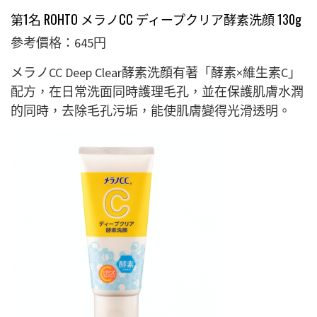
第1名 ROHTO メラノCC ディープクリア酵素洗顔 130g
參考價格：645円
メラノCC Deep Clear酵素洗顔有著「酵素×維生素C」
配方，在日常洗面同時護理毛孔，並在保護肌膚水潤
的同時，去除毛孔污垢，能使肌膚變得光滑透明。