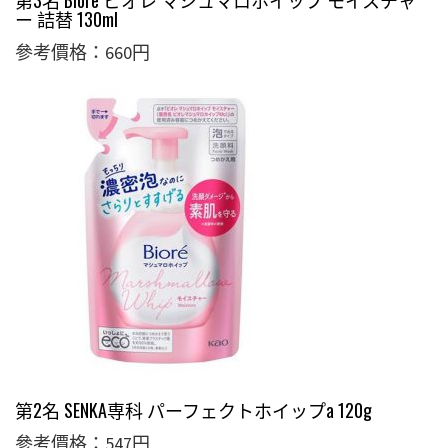
第3名 Biore ビオレ マシュマロホイップ モイスチャ
ー 詰替 130ml
參考價格：660円
第2名 SENKA専科 パーフェクトホイップa 120g
參考價格：547円