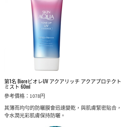
第1名 BioreビオレUV アクアリッチ アクアプロテクト
ミスト 60ml
參考價格：1078円
其薄而均勻的防曬膜會迅速變乾，與肌膚緊密貼合，
令水潤光彩肌膚保持防曬。