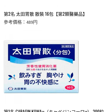
第2名 太田胃散 散裝 16包【第2類醫藥品】
參考價格：489円
第1名 CABAGIN KOWAα（キャベジンコーワα） 300粒