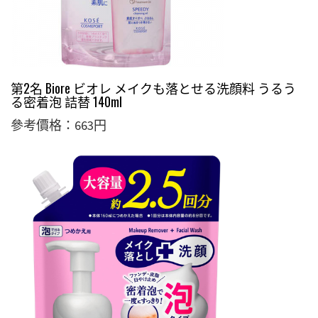
第2名 Biore ビオレ メイクも落とせる洗顔料 うるう
る密着泡 詰替 140ml
參考價格：663円