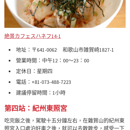
絶景カフェスハネフ14-1
地址：〒641-0062 和歌山市雑賀崎1827-1
營業時間：中午12：00～23：00
定休日：星期四
電話：+81-073-488-7223
建議停留時間：1小時
第四站：紀州東照宮
吃完飯之後，駕駛十五分鐘左右，在雜賀山的紀州東
照宮入口處泊好車之後，就可以去散散步，感受一下