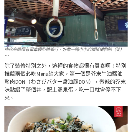
座席旁邊還有電車模型繞著行，好像一間小小的鐵道博物館（笑）
～
除了裝修特別之外，這裡的食物都很有質素啊！特別
推薦兩個必吃Menu給大家，第一個是芥末牛油醬油
豬肉DON（わさびバター醤油豚DON），微辣的芥末
味點綴了整個丼，配上溫泉蛋，吃一口就會停不下
來。