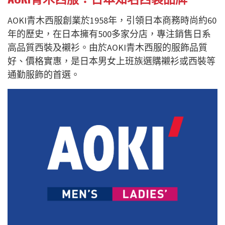
AOKI青木西服創業於1958年，引領日本商務時尚
約
60
年
的歷史
，在日本擁有500多家分店，專注銷售
日系
高品質西裝及
襯衫
。由於AOKI青木西服的服飾品質
好、價格實惠，是
日本男女
上班族選購襯衫或西裝
等
通勤服飾的首選
。