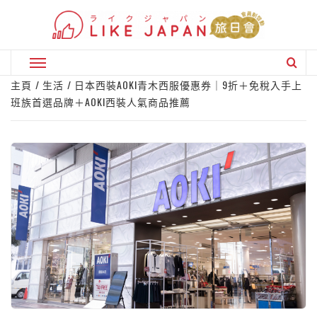
Skip
to
content
Primary
Menu
主頁
生活
日本西裝AOKI青木西服優惠券｜9折＋免稅入手上
班族首選品牌＋AOKI西裝人氣商品推薦