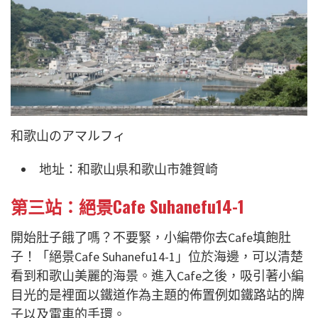
和歌山のアマルフィ
地址：和歌山県和歌山市雑賀崎
第三站：絕景Cafe Suhanefu14-1
開始肚子餓了嗎？不要緊，小編帶你去Cafe填飽肚
子！「絕景Cafe Suhanefu14-1」位於海邊，可以清楚
看到和歌山美麗的海景。進入Cafe之後，吸引著小編
目光的是裡面以鐵道作為主題的佈置例如鐵路站的牌
子以及電車的手環。