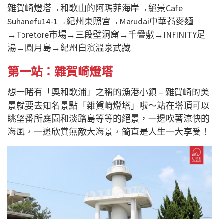
雜賀崎燈塔→和歌山的阿瑪菲海岸→絕景Cafe
Suhanefu14-1→紀州東照宮→Marudai中華蕎麥麵
→Toretore市場→三段壁洞窟→千疊敷→INFINITY足
湯→圓月島→紀州白濱溫泉武藏
第一站：雜賀崎燈塔
想一睹有「奧和歌浦」之稱的漁港小鎮 – 雜賀崎的美
景就要去知名景點「雜賀崎燈塔」啦〜站在塔頂可以
眺望番所庭園和淡路島等等的絕景，一邊吹著涼快的
海風，一邊欣賞無敵大海景，簡直是人生一大享受！