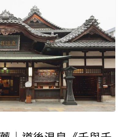
推薦｜道後温泉《千與千