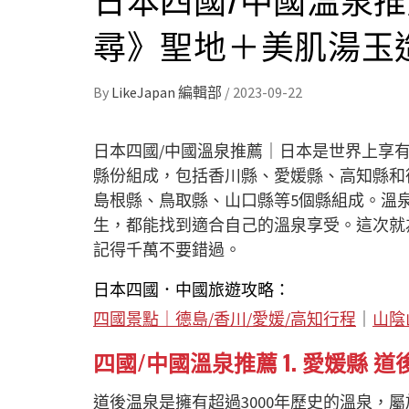
尋》聖地＋美肌湯玉
By
LikeJapan 編輯部
/
2023-09-22
日本四國/中國溫泉推薦｜日本是世界上享
縣份組成，包括香川縣、愛媛縣、高知縣和
島根縣、鳥取縣、山口縣等5個縣組成。溫
生，都能找到適合自己的溫泉享受。這次就為大
記得千萬不要錯過。
日本四國．中國旅遊攻略：
四國景點｜德島/香川/愛媛/高知行程
｜
山陰
四國/中國溫泉推薦 1. 愛媛縣 
道後温泉是擁有超過3000年歷史的溫泉，