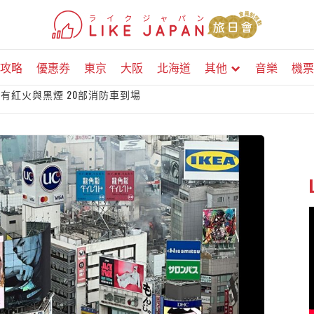
攻略
優惠券
東京
大阪
北海道
其他
音樂
機票
頂有紅火與黑煙 20部消防車到場