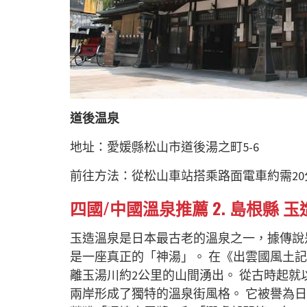
道後温泉
地址：愛媛縣松山市道後湯之町5-6
前往方法：從松山車站搭乘路面電車約需20
四國/中國溫泉推薦 2. 島根縣 
玉造溫泉是日本最古老的溫泉之一，據傳說
是一座真正的「神湯」。 在《出雲國風土
離玉湯川約2公里的山間湧出。 從古時起就
兩岸形成了獨特的溫泉街風格。 它被譽為日