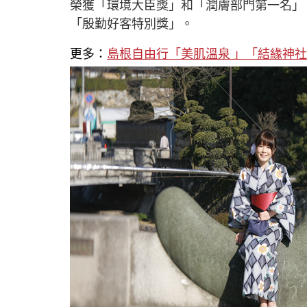
榮獲「環境大臣獎」和「潤膚部門第一名」。
「殷勤好客特別獎」。
更多：
島根自由行「美肌溫泉 」「結緣神