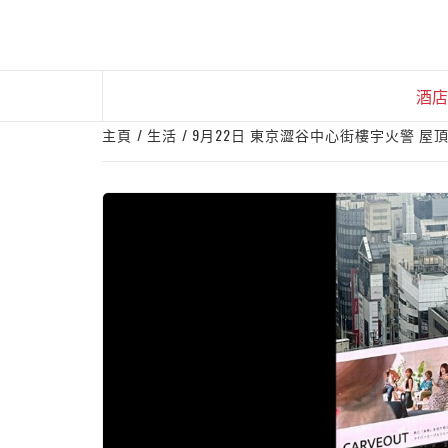
Skip
to
content
酒店
主頁
生活
9月22日 東京澀谷中心街樓宇火警 屋