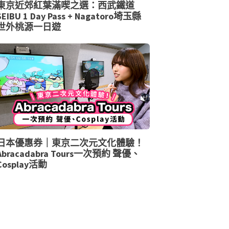
東京近郊紅葉滿喫之選：西武鐵道
SEIBU 1 Day Pass + Nagatoro埼玉縣
世外桃源一日遊
日本優惠券｜東京二次元文化體驗！
Abracadabra Tours一次預約 聲優、
Cosplay活動