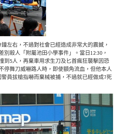
分鐘左右，不過對社會已經造成非常大的震撼，
別殺人「附屬池田小學事件」。當日12:30，
撞到5人，再棄車用求生刀及匕首瘋狂襲擊因恐
不停舞刀威嚇路人時，即使額角流血，但他本人
因警員拔槍指嚇而棄械被捕，不過就已經做成7死