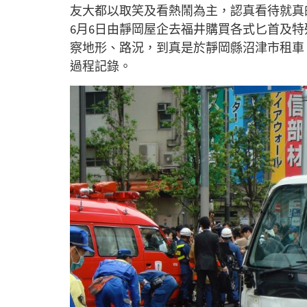
友大都以取笑及看熱鬧為主，認真看待就真
6月6日由靜岡屋企去福井購買各式匕首及
察地形、路況，到真是於靜岡縣沼津市租車
過程記錄。