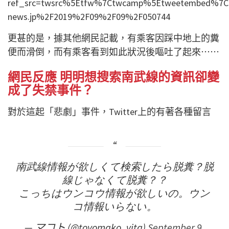
ref_src=twsrc%5Etfw%7Ctwcamp%5Etweetembed%7Ct
news.jp%2F2019%2F09%2F09%2F050744
更甚的是，據其他網民記載，有乘客因踩中地上的糞
便而滑倒，而有乘客看到如此狀況後嘔吐了起來⋯⋯
網民反應 明明想搜索南武線的資訊卻變
成了失禁事件？
對於這起「悲劇」事件，Twitter上的有著各種
留言
南武線情報が欲しくて検索したら脱糞？脱
線じゃなくて脱糞？？
こっちはウンコウ情報が欲しいの。ウン
コ情報いらない。
— マコト (@toyomako_vita)
September 9,