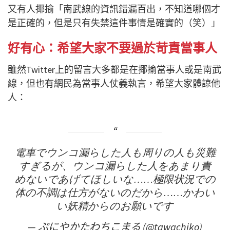
又有人揶揄「南武線的資訊錯漏百出，不知道哪個才
是正確的，但是只有失禁這件事情是確實的（笑）」
好有心：希望大家不要過於苛責當事人
雖然Twitter上的留言大多都是在揶揄當事人或是南武
線，但也有網民為當事人仗義執言，希望大家體諒他
人：
電車でウンコ漏らした人も周りの人も災難
すぎるが、ウンコ漏らした人をあまり責
めないであげてほしいな……極限状況での
体の不調は仕方がないのだから……かわい
い妖精からのお願いです
— ぷにやかたわちこまる (@tawachiko)