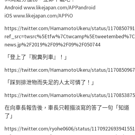
Android
www.likejapan.com/APPandroid
iOS
www.likejapan.com/APPiO
https://twitter.com/HamamotoUkeru/status/117085079
ref_src=twsrc%5Etfw%7Ctwcamp%5Etweetembed%7Ct
news.jp%2F2019%2F09%2F09%2F050744
「登上了『脫糞列車』！」
https://twitter.com/HamamotoUkeru/status/117085096
「踩到排泄物而失足的人太可憐了！」
https://twitter.com/HamamotoUkeru/status/117085387
在向車長報告後，車長只輕描淡寫的答了一句「知道
了」
https://twitter.com/ryohe0606/status/117092269394155