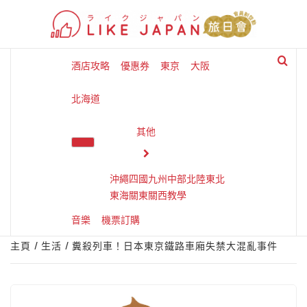
Skip
to
content
酒店攻略
優惠券
東京
大阪
北海道
其他
沖繩
四國
九州
中部
北陸
東北
東海
關東
關西
教學
音樂
機票訂購
主頁
生活
糞殺列車！日本東京鐵路車廂失禁大混亂事件