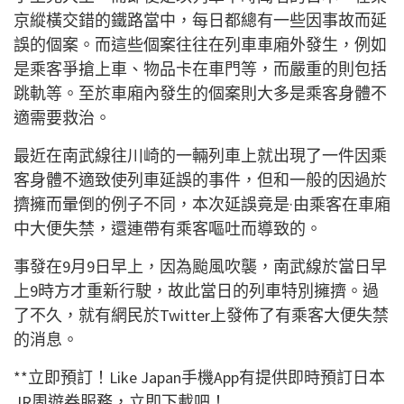
京縱橫交錯的鐵路當中，每日都總有一些因事故而延
誤的個案。而這些個案往往在列車車廂外發生，例如
是乘客爭搶上車、物品卡在車門等，而嚴重的則包括
跳軌等。至於車廂內發生的個案則大多是乘客身體不
適需要救治。
最近在南武線往川崎的一輛列車上就出現了一件因乘
客身體不適致使列車延誤的事件，但和一般的因過於
擠擁而暈倒的例子不同，本次延誤竟是·由乘客在車廂
中大便失禁，還連帶有乘客嘔吐而導致的。
事發在9月9日早上，因為颱風吹襲，南武線於當日早
上9時方才重新行駛，故此當日的列車特別擁擠。過
了不久，就有網民於Twitter上發佈了有乘客大便失禁
的消息。
**立即預訂！Like Japan手機App有提供即時預訂日本
JR周遊券服務，立即下載吧！