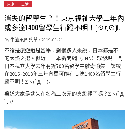
東京
生活
消失的留學生？！東京福祉大學三年內
或多達1400留學生行蹤不明！(☉д⊙)!!
By
牛油果四葉草
/
2019-03-21
不論是旅遊還是留學，對很多人來說，日本都是不二
的大熱之選。但近日日本新聞網（JNN）就發現一間
日本私立大學去年有近700名留學生離奇消失！該校
在2016~2018年三年內更可能有高達1400名留學生行
蹤不明！Σヽ(ﾟД ﾟ; )ﾉ
難道大家是迷失在名為二次元的夾縫裡了嗎？Σヽ(ﾟД
ﾟ; )ﾉ