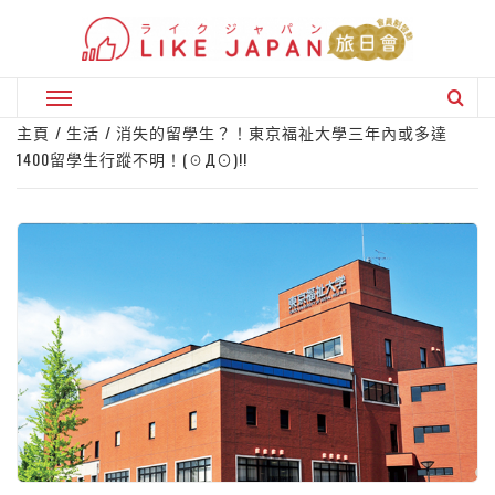
Skip
to
content
Primary
Menu
主頁
生活
消失的留學生？！東京福祉大學三年內或多達
1400留學生行蹤不明！(☉Д⊙)!!