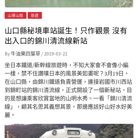
山陽山陰
旅遊
山口縣秘境車站誕生！只作觀景 沒有
出入口的錦川清流線新站
By
牛油果四葉草
/
2019-03-21
坐日本鐵道/新幹線旅遊時，不知大家會不會像小編
一樣，禁不住讚嘆日本的風景美如畫呢？3月19日，
在山口縣，由錦川鐵道負責營運，連接岩國市川西站
到錦町站的錦川清流線，正式開設了一個新秘站，目
的是想讓乘客欣賞當地的山明水秀。一看「錦川清流
線」，顧其名思其義想其景，那邊應該好山好水好美
麗。