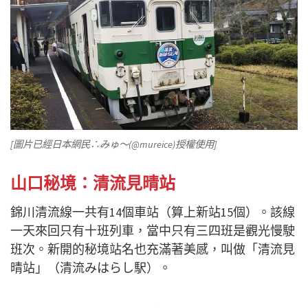
[圖片已經日本網民∴みゅ～(@mureice)授權使用]
山口秘境：清流見晴站
錦川清流線一共有14個車站（算上新站15個）。該線
一天來回只有十班列車，當中只有三四班是觀光慢駛
班次。新開的秘境站名也充滿著美感，叫做「清流見
晴站」（清流みはらし駅）。