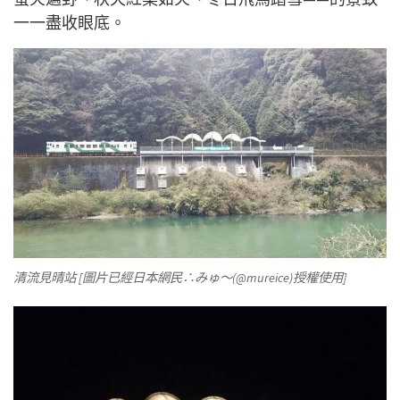
一一盡收眼底。
清流見晴站 [圖片已經日本網民∴みゅ～(@mureice)授權使用]