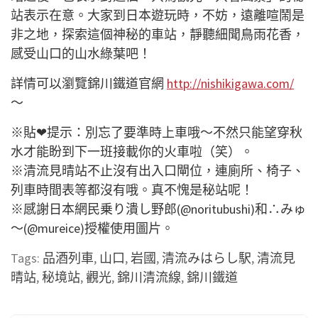
站表示在意。大家到日本遊玩時，不妨，遠離喧鬧是
非之地，探索這個神秘的車站，靜聽細聞鳥雨花香，
感受山口的山水綠葉吧！
詳情可以瀏覽錦川鐵道官網
http://nishikigawa.com/
～
※貼❤提示：別忘了要準時上車哦～不然只能望穿秋
水才能盼到下一班接載你的火車啦（笑）。
※清流見晴站不止沒有出入口閘位，連廁所、椅子、
列車時間表等都沒有哦。真不愧是秘站呢！
※感謝日本網民乗り潰し野郎(@noritubushi)和∴みゅ
～(@mureice)授權使用圖片。
Tags:
品酒列車
,
山口
,
岩國
,
清流みはらし駅
,
清流見
晴站
,
秘境站
,
觀光
,
錦川清流線
,
錦川鐵道