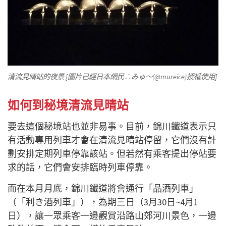
清流見晴站的夜景 [圖片已經日本網民∴みゅ～(@mureice)授權使用]
如何到秘境清流見晴站
要去這個秘境站也並非易事。目前，錦川鐵道表示只
有活動專用列車才會在清流見晴站停留，它們沒有計
劃安排定期列車停靠該站。但若然有乘客提出停站要
求的話，它們會安排臨時列車停靠。
而在本月月底，錦川鐵道將會通行「品酒列車」
（「利き酒列車」），為期三日（3月30日~4月1
日），讓一眾乘客一邊觀賞沿路山郊河川景色，一邊