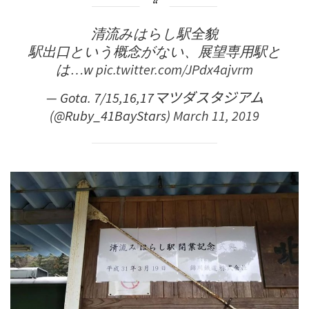
清流みはらし駅全貌
駅出口という概念がない、展望専用駅と
は…w
pic.twitter.com/JPdx4ajvrm
— Gota. 7/15,16,17マツダスタジアム
(@Ruby_41BayStars)
March 11, 2019