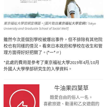
東京福祉大學官網宣傳圖。[圖片取自
東京福祉大學官網
© Tokyo
University and Graduate School of Social Welf]
雖然今次是個別學校被爆出事件，但不排除有其他院
校也有同樣的情況。看來日本政府和學校在收生和管
理方面得好好把關了。(°ー°〃)
*此處的費用是參考了東京福祉大學2019年4月/10月
外國人大學學部研究生的入學資料。
牛油果四葉草
酷愛自由的俗人一名。
喜歡旅遊、動漫和乙女遊戲的