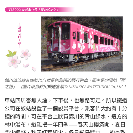
錦川清流線有四款以自然景色為題的通行列車，圖中是向陽號「櫻
之粉」。
[圖片取自
錦川鐵道官網
© NISHIKIGAWA TETUDOU Co.,Ltd. ]
車站四周杳無人煙，下車後，也無路可走。所以
鐵道
公司在
該站設置了一個觀景平台，乘客們大約有十分
鐘的時間，可在平台上欣賞錦川的青山綠水、遠方的
林中瀑布，還能把一年四季
——
春天山櫻滿開、夏日
螢火遍野、秋天紅葉如火、冬日飛鳥踏雪
——的景致