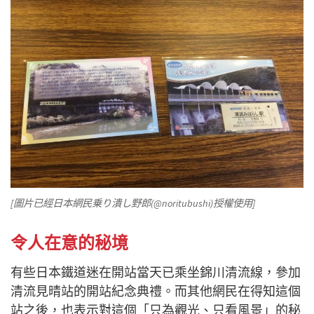
[圖片已經日本網民乗り潰し野郎(@noritubushi)授權使用]
令人在意的秘境
有些日本鐵道迷在開站當天已乘坐錦川清流線，參加
清流見晴站的開站紀念典禮。而其他網民在得知這個
站之後，也表示對這個「只為觀光、只看風景」的秘