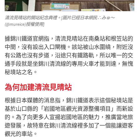
清流見晴站的開站紀念典禮。[圖片已經日本網民∴みゅ～
(@mureice)授權使用]
據錦川鐵道官網指，清流見晴站在南桑站和根笠站的
中間，沒有設出入口閘機。該站被山水圍繞，附近沒
有公路也沒有步道，沿途只有鐵路軌，所以唯一的交
通手段就是坐錦川清流線的專用火車才能到達，無愧
秘境站之名。
為何加建清流見晴站
根據日本媒體的消息指，錦川鐵道表示這個秘境站是
基於山口縣的「岩國地區觀光資源整備項目」而新設
的。為了向更多人宣揚岩國地區的魅力，推廣當地旅
遊發展，故特意在錦川清流線裡多加了一個能讓遊客
觀光的車站。