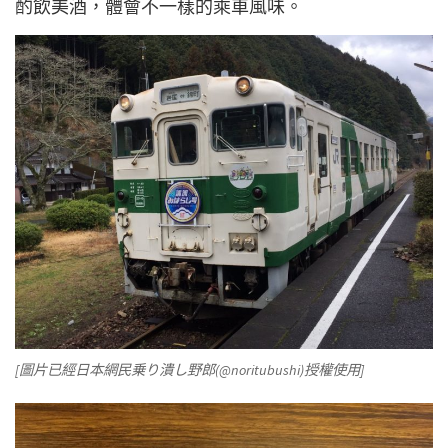
酌飲美酒，體會不一樣的乘車風味。
[圖片已經日本網民乗り潰し野郎(@noritubushi)授權使用]