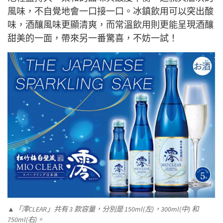
風味，不自覺地會一口接一口。冰鎮飲用可以突出酸
味，酒釀風味更顯清爽，而常溫飲用則更能呈現酒釀
甜美的一面，帶來另一番驚喜，不妨一試！
▲「澪CLEAR」共有 3 款容量，分別是 150ml(左)，300ml(中) 和
750ml(右)。