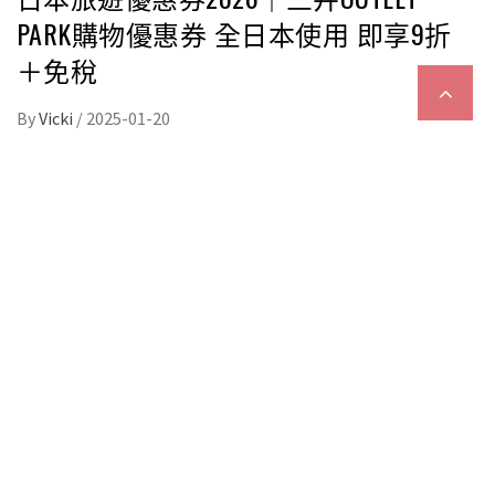
PARK購物優惠券 全日本使用 即享9折
＋免稅
By
Vicki
/
2025-01-20
日本旅遊優惠券｜來日本旅遊購物，相信不會錯過在
東京、大阪、北海道、福岡等都設有分店的三井
OUTLET PARK購物中心，瘋狂購物之餘記得使用Like
Japan旅遊券，可在三井旗下 的購物中心，包括三井
OUTLET PARK、三井Shopping Park LaLaport、
LAZONA川崎廣場、DiverCity Tokyo 購物中心等設施
使用，在指定商戶購物即時享有10％折扣優惠加額外
免稅！除了優惠券，讓編輯為大家介紹兩間必去的
Outlet吧！
日本旅遊優惠券2026｜日本MITSUI購物
優惠券