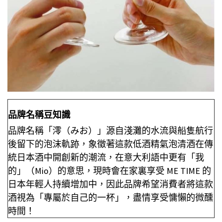
品牌名稱豆知識
品牌名稱「澪（みお）」源自淺灘的水流與船隻航行
後留下的泡沫軌跡，象徵著這款低酒精氣泡清酒在傳
統日本酒中開創新的潮流，在意大利語中更有「我
的」（Mio）的意思，現時會在家裏享受 ME TIME 的
日本年輕人持續增加中，因此品牌希望消費者將這款
酒視為「專屬於自己的一杯」，盡情享受慵懶的微醺
時間！