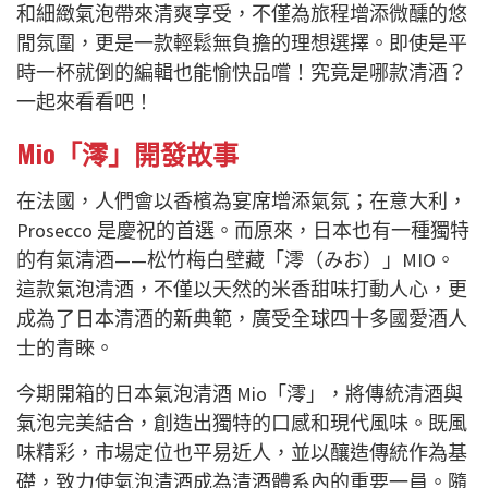
和細緻氣泡帶來清爽享受，不僅為旅程增添微醺的悠
閒氛圍，更是一款輕鬆無負擔的理想選擇。即使是平
時一杯就倒的編輯也能愉快品嚐！究竟是哪款清酒？
一起來看看吧！
Mio「澪」開發故事
在法國，人們會以香檳為宴席增添氣氛；在意大利，
Prosecco 是慶祝的首選。而原來，日本也有一種獨特
的有氣清酒——松竹梅白壁藏「澪（みお）」MIO。
這款氣泡清酒，不僅以天然的米香甜味打動人心，更
成為了日本清酒的新典範，廣受全球四十多國愛酒人
士的青睞。
今期開箱的日本氣泡清酒 Mio「澪」，將傳統清酒與
氣泡完美結合，創造出獨特的口感和現代風味。既風
味精彩，市場定位也平易近人，並以釀造傳統作為基
礎，致力使氣泡清酒成為清酒體系內的重要一員。隨