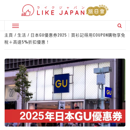
Skip
to
content
Primary
Menu
主頁
生活
日本GU優惠券2025｜買衫記得用COUPON購物享免
稅＋高達5%折扣優惠！