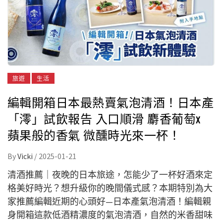
旅遊
生活
編輯開箱日本最熱賣氣泡清酒！日本產
「澪」試飲報告 入口順滑 麝香葡萄x
蘋果般的香氣 微醺時光來一杯！
By
Vicki
/
2025-01-21
清酒推薦｜夜晚的日本旅途，怎能少了一杯好酒來定
格美好時光？想升級你的晚間儀式感？本期特別為大
家推薦編輯近期的心頭好—日本產氣泡清酒！編輯親
身開箱這款低酒精濃度的氣泡清酒，自然的米香甜味