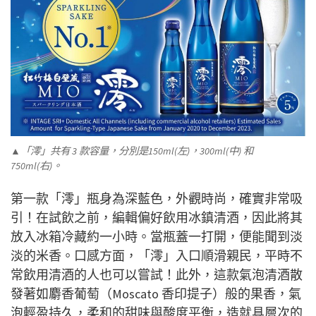
▲「澪」共有 3 款容量，分別是150ml(左)，300ml(中) 和
750ml(右)。
第一款「澪」瓶身為深藍色，外觀時尚，確實非常吸
引！在試飲之前，編輯偏好飲用冰鎮清酒，因此將其
放入冰箱冷藏約一小時。當瓶蓋一打開，便能聞到淡
淡的米香。口感方面，「澪」入口順滑親民，平時不
常飲用清酒的人也可以嘗試！此外，這款氣泡清酒散
發著如麝香葡萄（Moscato 香印提子）般的果香，氣
泡輕盈持久，柔和的甜味與酸度平衡，造就具層次的