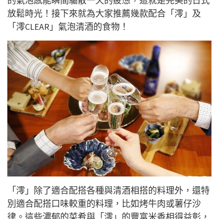
的氣泡感能瞬間驅散一天的疲憊，這就是完美的日式
放鬆時光！接下來就為大家推薦幾款配合「澪」及
「澪CLEAR」氣泡清酒的食物！
「澪」除了適合配搭各種與清酒相搭的料理外，還特
別適合配搭口味較重的料理，比如烤牛肉或薯仔沙
律。這些濃郁的菜肴與「澪」的豐富米香相得益彰，