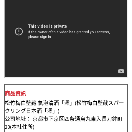
商品資訊
松竹梅白壁藏 氣泡清酒「澪」(松竹梅白壁蔵スパー
クリング日本酒「澪」)
公司地址： 京都市下京区四条通烏丸東入長刀鉾町
20(本社住所)