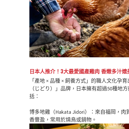
日本人推介！3大最愛國產雞肉 香嫩多汁媲
「產地 × 品種 × 飼養方式」的職人文化
（じどり）」品牌，日本擁有超過50種地方
括：
博多地雞（Hakata Jidori）：來自
香豐盈，常用於燒鳥或鍋物。