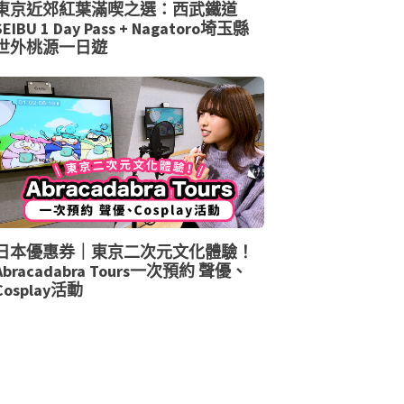
東京近郊紅葉滿喫之選：西武鐵道
SEIBU 1 Day Pass + Nagatoro埼玉縣
世外桃源一日遊
日本優惠券｜東京二次元文化體驗！
Abracadabra Tours一次預約 聲優、
Cosplay活動