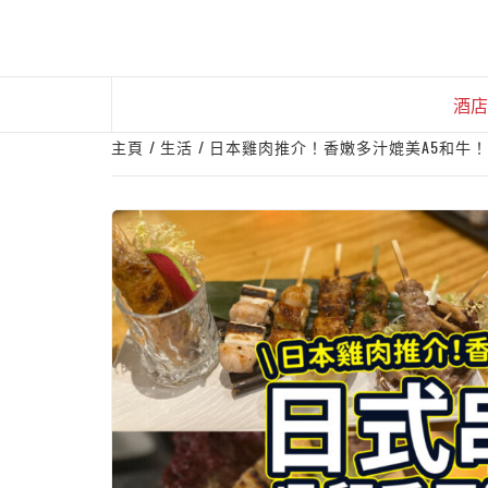
Skip
to
content
酒店
主頁
生活
日本雞肉推介！香嫩多汁媲美A5和牛