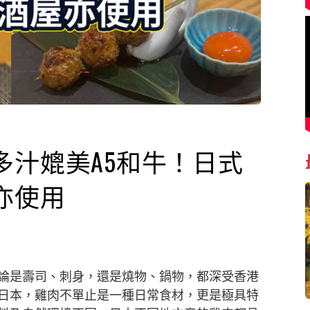
多汁媲美A5和牛！日式
亦使用
論是壽司、刺身，還是燒物、鍋物，都深受香港
日本，雞肉不單止是一種日常食材，更是極具特