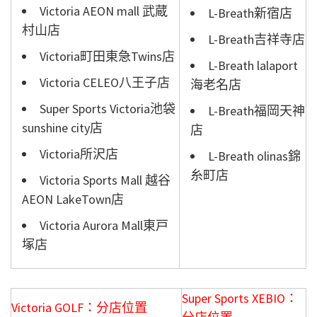
Victoria AEON mall 武蔵
L-Breath新宿店
村山店
L-Breath吉祥寺店
Victoria町田東急Twins店
L-Breath lalaport
Victoria CELEO八王子店
海老名店
Super Sports Victoria池袋
L-Breath福岡天神
sunshine city店
店
Victoria所沢店
L-Breath olinas錦
糸町店
Victoria Sports Mall 越谷
AEON LakeTown店
Victoria Aurora Mall東戸
塚店
Super Sports XEBIO：
Victoria GOLF：
分店位置