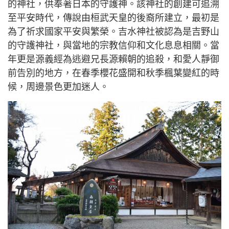
的神社，供奉著日本的守護神。該神社的創建可追溯
至平安時代，傳說由桓武天皇的後裔所建立，最初是
為了祈求國家平安與繁榮。吉水神社被認為是吉野山
的守護神社，與當地的宗教信仰和文化息息相關。當
年更是源義經為逃避兄長源賴朝的追殺，和愛人靜御
前告別的地方，在春季櫻花盛開和秋季楓葉變紅的時
候，周邊景色更加迷人。