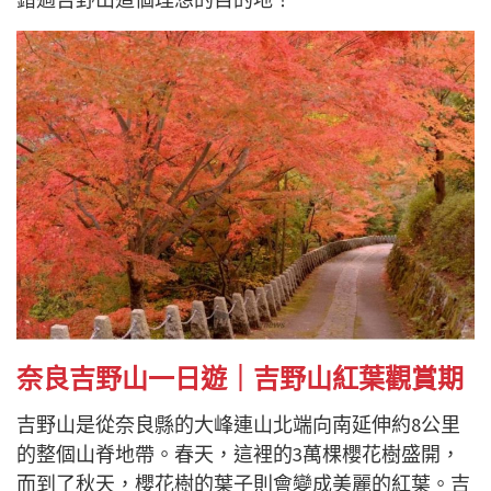
奈良吉野山一日遊｜吉野山紅葉觀賞期
吉野山是從奈良縣的大峰連山北端向南延伸約8公里
的整個山脊地帶。春天，這裡的3萬棵櫻花樹盛開，
而到了秋天，櫻花樹的葉子則會變成美麗的紅葉。吉