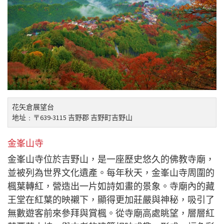
花矢倉展望台
地址﹕〒639-3115 吉野郡 吉野町吉野山
金峯山寺
金峯山寺位於吉野山，是一座歷史悠久的佛教寺廟，
並被列為世界文化遺產。每年秋天，金峯山寺周圍的
楓葉轉紅，營造出一片如詩如畫的景象。寺廟內的藏
王堂在紅葉的映襯下，顯得更加莊嚴與神秘，吸引了
無數遊客前來參拜與賞楓。從寺廟高處眺望，層層紅