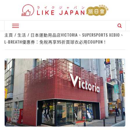
Skip
to
content
Primary
Menu
主頁
生活
日本運動用品店VICTORIA、SUPERSPORTS XEBIO、
L-BREATH優惠券：免稅再享95折買球衣必用COUPON！