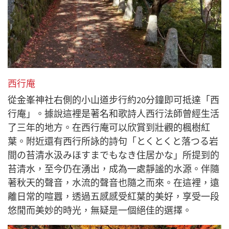
西行庵
從金峯神社右側的小山道步行約20分鐘即可抵達「西
行庵」。據說這裡是著名和歌詩人西行法師曾經生活
了三年的地方。在西行庵可以欣賞到壯觀的楓樹紅
葉。附近還有西行所詠的詩句「とくとくと落つる岩
間の苔清水汲みほすまでもなき住居かな」所提到的
苔清水，至今仍在湧出，成為一處靜謐的水源。伴隨
著秋天的聲音，水流的聲音也隨之而來。在這裡，遠
離日常的喧囂，透過五感感受紅葉的美好，享受一段
悠閒而美妙的時光，無疑是一個絕佳的選擇。