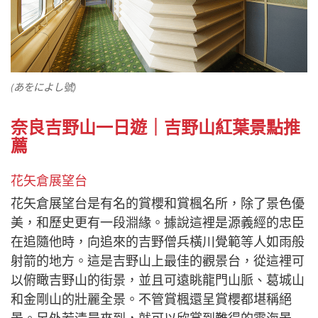
(あをによし號)
奈良吉野山一日遊｜吉野山紅葉景點推
薦
花矢倉展望台
花矢倉展望台是有名的賞櫻和賞楓名所，除了景色優
美，和歷史更有一段淵緣。據說這裡是源義經的忠臣
在追隨他時，向追來的吉野僧兵橫川覺範等人如雨般
射箭的地方。這是吉野山上最佳的觀景台，從這裡可
以俯瞰吉野山的街景，並且可遠眺龍門山脈、葛城山
和金剛山的壯麗全景。不管賞楓還呈賞櫻都堪稱絕