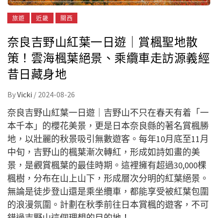
旅遊
近畿
關西
奈良吉野山紅葉一日遊｜賞楓聖地散
策！雲海楓葉絕景、乘纜車走訪源義經
昔日藏身地
By
Vicki
/
2024-08-26
奈良吉野山紅葉一日遊｜吉野山不只在春天有着「一
本千本」的櫻花美景，更是日本奈良縣的著名賞楓勝
地，以壯麗的秋景吸引無數遊客。每年10月底至11月
中旬，吉野山的楓葉漸次轉紅，形成如詩如畫的美
景，是觀賞楓葉的最佳時期。這裡擁有超過30,000棵
楓樹，分布在山上山下，形成層次分明的紅葉絕景。
無論是徒步登山還是乘坐纜車，都能享受被紅葉包圍
的浪漫氛圍。計劃在秋季前往日本賞楓的遊客，不可
錯過吉野山這個理想的目的地！