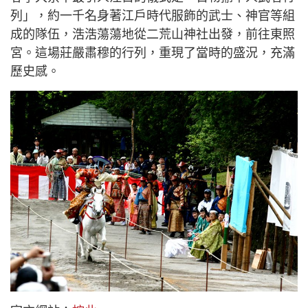
列」，約一千名身著江戶時代服飾的武士、神官等組
成的隊伍，浩浩蕩蕩地從二荒山神社出發，前往東照
宮。這場莊嚴肅穆的行列，重現了當時的盛況，充滿
歷史感。