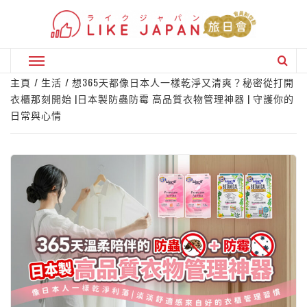
Skip
to
content
Primary
Menu
主頁
生活
想365天都像日本人一樣乾淨又清爽？秘密從打開
衣櫃那刻開始 |日本製防蟲防霉 高品質衣物管理神器 | 守護你的
日常與心情