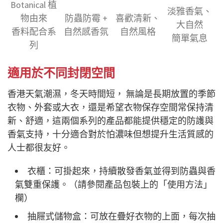
Botanical 植
淡雅香氣、
物由來
防蟲防霉 +
喜歡清新、
大自然
香料配合系
自然感香氛
自然風格
簡單氣息
列
適用於不同封閉空間
香港天氣潮濕，冬天時間短， 無論是長期放置的季節
衣物、外套或大衣，還是希望衣物保存空間常保持清
新、舒適，這兩個系列的產品都能提供穩定的防護與
香氣支持，十分適合對於怕濃味但想提升生活質感的
人士都很友好。
衣櫃：可掛起來，持續散發香氣並得到防蟲與香
氣雙重保護。（請參閱產品包裝上的「使用方法」
欄）
抽屜式儲物盒：可放在疊好衣物的上面，每次抽