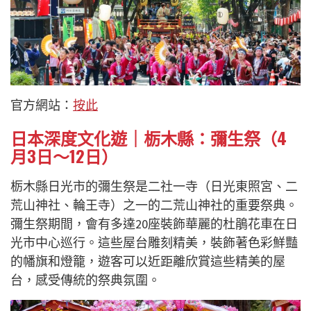
官方網站：
按此
日本深度文化遊｜栃木縣：彌生祭（4
月3日～12日）
栃木縣日光市的彌生祭是二社一寺（日光東照宮、二
荒山神社、輪王寺）之一的二荒山神社的重要祭典。
彌生祭期間，會有多達20座裝飾華麗的杜鵑花車在日
光市中心巡行。這些屋台雕刻精美，裝飾著色彩鮮豔
的幡旗和燈籠，遊客可以近距離欣賞這些精美的屋
台，感受傳統的祭典氛圍。