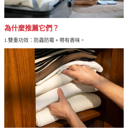
為什麼推薦它們？
1.雙重功效：
防蟲防霉 + 帶有香味。