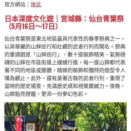
官方網站：
按此
日本深度文化遊｜宮城縣：仙台青葉祭
（5月16日～17日）
仙台青葉祭是東北地區最具代表性的春季祭典之一，
以其華麗的山鉾巡行和壯觀的武者行列而聞名。祭典
的重頭戲是「山鉾巡行」，數十座裝飾精美、氣勢磅
礴的山鉾在市區街道上緩緩行進，每一座山鉾都代表
著不同的地區或團體，精緻的裝飾和獨特的造型令人
嘆為觀止。此外，還有身著古裝的武者行列，重現了
當時的歷史場景，充滿歷史感和視覺震撼力。夜晚，
山鉾點亮燈籠，更添一份夢幻色彩。