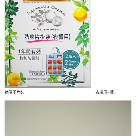
抽屜用片裝 衣櫃用掛裝