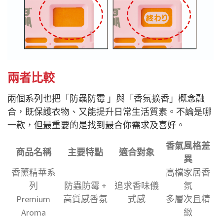
兩者比較
兩個系列也把「防蟲防霉 」與「香氛擴香」概念融
合，既保護衣物、又能提升日常生活質素。不論是哪
一款，但最重要的是找到最合你需求及喜好。
香氣風格差
商品名稱
主要特點
適合對象
異
香薰精華系
高檔家居香
列
防蟲防霉 +
追求香味儀
氛
Premium
高質感香氛
式感
多層次且精
Aroma
緻