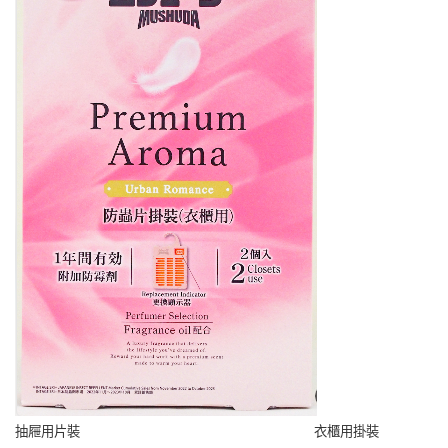
抽屜用片裝 衣櫃用掛裝