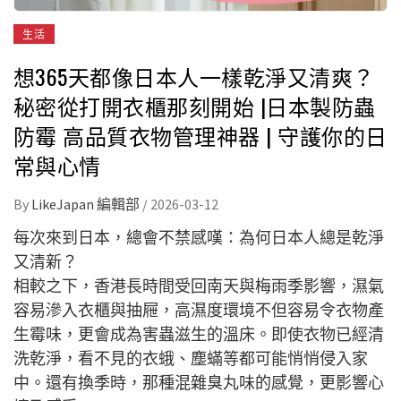
生活
想365天都像日本人一樣乾淨又清爽？
秘密從打開衣櫃那刻開始 |日本製防蟲
防霉 高品質衣物管理神器 | 守護你的日
常與心情
By
LikeJapan 編輯部
/
2026-03-12
每次來到日本，總會不禁感嘆：為何日本人總是乾淨
又清新？
相較之下，香港長時間受回南天與梅雨季影響，濕氣
容易滲入衣櫃與抽屜，高濕度環境不但容易令衣物產
生霉味，更會成為害蟲滋生的溫床。即使衣物已經清
洗乾淨，看不見的衣蛾、塵蟎等都可能悄悄侵入家
中。還有換季時，那種混雜臭丸味的感覺，更影響心