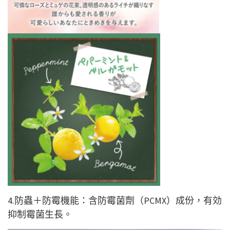
4.防蟲＋防霉機能：含防霉菌劑（PCMX）成份，有効
抑制霉菌生長。