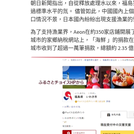
朝日新聞指出，自從釋放處理水以來，福島
過標準水平的氚。 儘管如此，中國國內上
口情況不景，日本國內紛紛出現支援漁業的
為了支持漁業界，Aeon在約350家店鋪開
城市的家鄉納稅網站上，「海鮮 」的捐款
城市收到了超過一萬筆捐款，總額約 2.35 