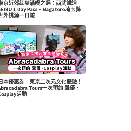
東京近郊紅葉滿喫之選：西武鐵道
SEIBU 1 Day Pass + Nagatoro埼玉縣
世外桃源一日遊
日本優惠券｜東京二次元文化體驗！
Abracadabra Tours一次預約 聲優、
Cosplay活動