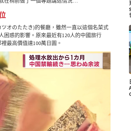
就在稍前做了一個專題講述情況…
位
カツオのたたき)的餐廳，雖然一直以這個名菜式
人困惑的影響。原來最近有120人的中國旅行
裡最高價值達100萬日圓。