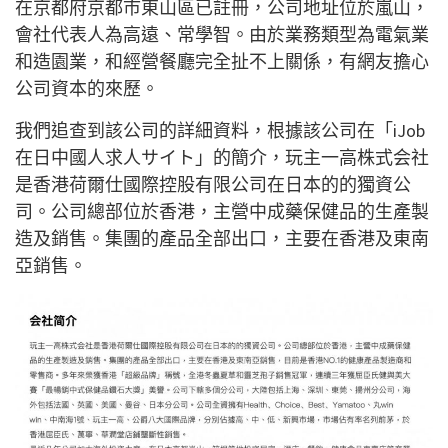
在京都府京都市東山區已註冊，公司地址位於嵐山，
會社代表人為高遠、常學智。由於業務類型為電氣業
和造園業，和經營餐廳完全扯不上關係，有網友擔心
公司資本的來歷。
我們追查到該公司的詳細資料，根據該公司在「iJob
在日中國人求人サイト」的簡介，玩主一高株式会社
是香港荷爾仕國際控股有限公司在日本的的獨資公
司。公司總部位於香港，主營中成藥保健品的生產製
造及銷售。集團的產品全部出口，主要在香港及東南
亞銷售。