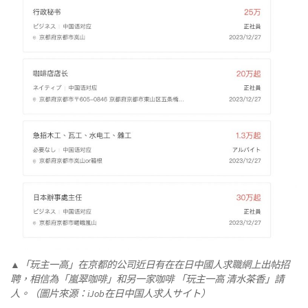
▲「玩主一高」在京都的公司近日有在在日中國人求職網上出帖招
聘，相信為「嵐翠咖啡」和另一家咖啡 「玩主一高 清水茶香」請
人。（圖片來源：iJob在日中国人求人サイト）