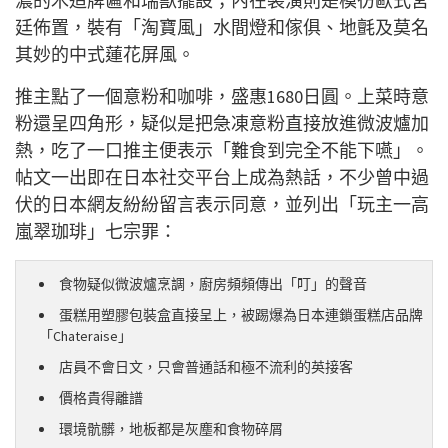
濃的木造牌匾和瑞獸擺設；內在裝潢則是模彷歐式宮
廷佈置，裝有「淘寶風」水間燈和傢俱、地氈及莫名
其妙的中式蓮花屏風。
推主點了一個意粉和咖啡，盛惠1680日圓。上菜時意
粉還呈四角形，疑似是把急凍意粉直接放進微波爐加
熱，吃了一口推主便表示「難食到完全不能下嚥」。
帖文一出即在日本社交平台上成為熱話，不少曾中過
伏的日本網友紛紛留言表示同意，並列出「玩主一高
嵐翠珈琲」七宗罪：
食物疑似微波爐烹調，廚房頻頻傳出「叮」的聲音
蛋糕用塑膠包裝盒直接呈上，被踢爆為日本連鎖蛋糕店品牌
「Chateraise」
店員不會日文，只會普通話和極不流利的英接客
價格貴得離譜
環境骯髒，地板都是灰塵和食物碎屑