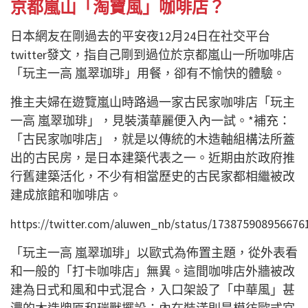
京都嵐山「淘寶風」咖啡店？
日本網友在剛過去的平安夜12月24日在社交平台
twitter發文，指自己剛到過位於京都嵐山一所咖啡店
「玩主一高 嵐翠珈琲」用餐，卻有不愉快的體驗。
推主夫婦在遊覽嵐山時路過一家古民家咖啡店「玩主
一高 嵐翠珈琲」，見裝潢華麗便入內一試。*補充：
「古民家咖啡店」，就是以傳統的木造軸組構法所蓋
出的古民房，是日本建築代表之一。近期由於政府推
行舊建築活化，不少有相當歷史的古民家都相繼被改
建成旅館和咖啡店。
https://twitter.com/aluwen_nb/status/173875908956676
「玩主一高 嵐翠珈琲」以歐式為佈置主題，從外表看
和一般的「打卡咖啡店」無異。這間咖啡店外牆被改
建為日式和風和中式混合，入口架設了「中華風」甚