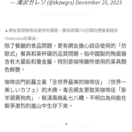
— 滝沢ガレソ (@tkzwgrs)
December 25, 2023
▲網友發現咖啡店提供的蛋糕，實為原價378日圓的連鎖蛋糕店
Chateraise的產品。
除了餐廳的食品問題，更有網友擔心該店使用的「仿
歐式」餐具和茶杯碟的品質問題，指中國製的陶瓷器
含有大量鉛和重金屬，特別是咖啡廳所使用的茶具顏
色鮮艷。
咖啡店門前矗立着「全世界最美的咖啡店」（世界一
美しいカフェ）的木牌。毒舌網友更取笑咖啡店「掛
羊頭賣狗肉」，裝潢風格亂七八糟，不明白為何能在
競爭激烈的嵐山中生存下來。