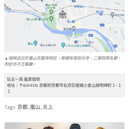
▲咖啡店位於嵐山天龍寺附近，旁邊有常寂光寺、二尊院等名勝，
附近亦不乏餐廳。
玩主一高 嵐翠珈琲
地址：〒616-8391 京都府京都市右京区嵯峨小倉山緋明神町１−１
１
Tags:
京都
,
嵐山
,
炎上