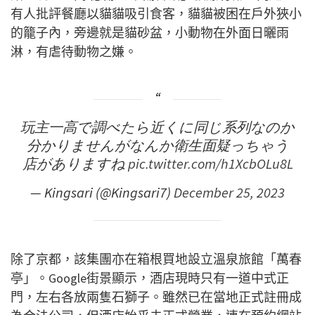
有人批評餐廳以貓貓吸引食客，貓貓被困在戶外狹小
的籠子內，旁邊就是貓砂盆，小動物在外面日曬雨
淋，有虐待動物之嫌。
玩主一高で調べたら近くに同じ系列なのか
分かりませんがなんか衛生面疑っちゃう
店がありますね
pic.twitter.com/h1XcbOLu8L
— Kingsari (@Kingsari7)
December 25, 2023
除了京都，該集團亦在箱根買地設立溫泉旅館「萬春
亭」。Google街景顯示，酒店現時只有一道中式正
門，左右各放兩隻石獅子。雖然已在當地正式註冊成