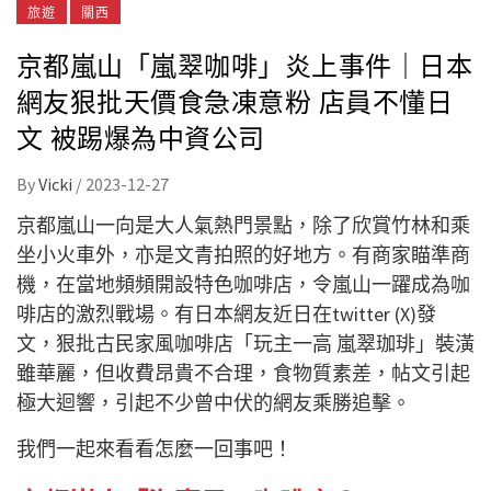
旅遊
關西
京都嵐山「嵐翠咖啡」炎上事件｜日本
網友狠批天價食急凍意粉 店員不懂日
文 被踢爆為中資公司
By
Vicki
/
2023-12-27
京都嵐山一向是大人氣熱門景點，除了欣賞竹林和乘
坐小火車外，亦是文青拍照的好地方。有商家瞄準商
機，在當地頻頻開設特色咖啡店，令嵐山一躍成為咖
啡店的激烈戰場。有日本網友近日在twitter (X)發
文，狠批古民家風咖啡店「玩主一高 嵐翠珈琲」裝潢
雖華麗，但收費昂貴不合理，食物質素差，帖文引起
極大迴響，引起不少曾中伏的網友乘勝追擊。
我們一起來看看怎麼一回事吧！