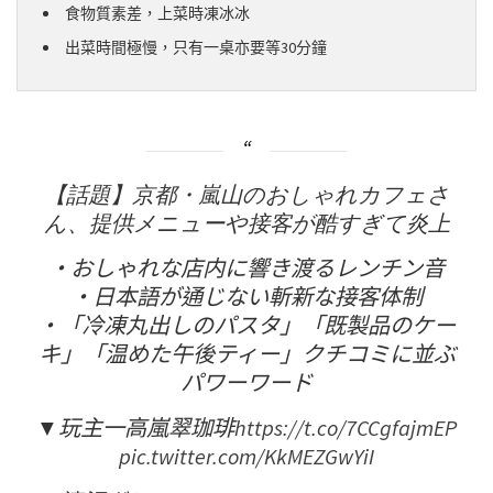
食物質素差，上菜時凍冰冰
出菜時間極慢，只有一桌亦要等30分鐘
【話題】京都・嵐山のおしゃれカフェさ
ん、提供メニューや接客が酷すぎて炎上
・おしゃれな店内に響き渡るレンチン音
・日本語が通じない斬新な接客体制
・「冷凍丸出しのパスタ」「既製品のケー
キ」「温めた午後ティー」クチコミに並ぶ
パワーワード
▼玩主一高嵐翠珈琲
https://t.co/7CCgfajmEP
pic.twitter.com/KkMEZGwYiI