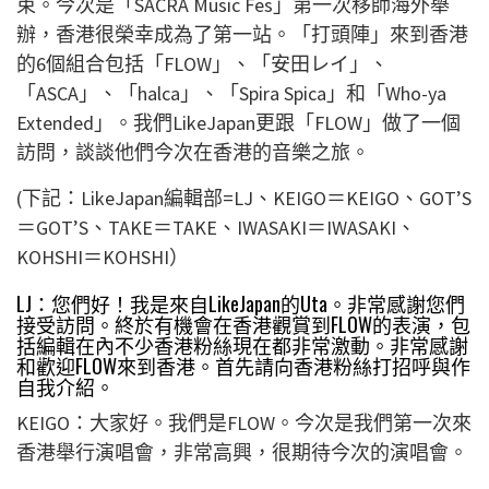
束。今次是「
SACRA Music Fes
」第一次移師海外舉
辦，香港很榮幸成為了第一站。「打頭陣」來到香港
的6個組合包括「FLOW」、「安田レイ」、
「ASCA」、「halca」、「Spira Spica」和「Who-ya
Extended」。
我們LikeJapan更跟「FLOW」做了一個
訪問，談談他們今次在香港的音樂之旅。
(下記：LikeJapan編輯部=LJ、KEIGO＝KEIGO、GOT’S
＝GOT’S、TAKE＝TAKE、IWASAKI＝IWASAKI、
KOHSHI＝KOHSHI）
LJ：您們好！我是來自LikeJapan的Uta。非常感謝您們
接受訪問。終於有機會在香港觀賞到FLOW的表演，包
括編輯在內不少香港粉絲現在都非常激動。非常感謝
和歡迎FLOW來到香港。首先請向香港粉絲打招呼與作
自我介紹。
KEIGO：大家好。我們是FLOW。今次是我們第一次來
香港舉行演唱會，非常高興，很期待今次的演唱會。