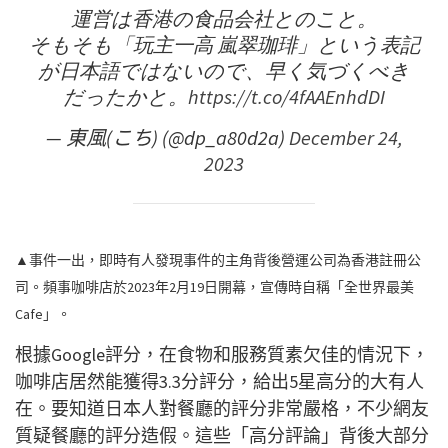
運営は香港の食品会社とのこと。
そもそも「玩主一高 嵐翠珈琲」という表記
が日本語ではないので、早く気づくべき
だったかと。
https://t.co/4fAAEnhdDI
— 東風(こち) (@dp_a80d2a)
December 24,
2023
▲事件一出，即時有人發現事件的主角背後營運公司為香港註冊公
司。頻事咖啡店於2023年2月19日開幕，宣傳時自稱「全世界最美
Cafe」。
根據Google評分，在食物和服務質素欠佳的情況下，
咖啡店居然能獲得3.3分評分，給出5星高分的大有人
在。要知道日本人對餐廳的評分非常嚴格，不少網友
質疑餐廳的評分造假。這些「高分評論」背後大部分