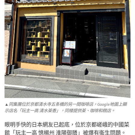
▲同集團位於京都清水寺五条橋的另一間咖啡店，Google地圖上顯
示店名「玩主一高 清水茶香」，同樣提供茶、咖啡和糕店。
眼明手快的日本網友已起底，位於京都嵯峨的中國菜
館「玩主一高 憶楊州 淮陽御膳」被爆有衛生問題。