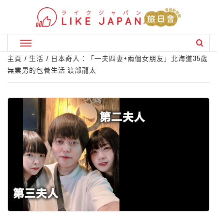
Skip
to
content
Primary
Menu
主頁
生活
日本奇人：「一夫四妻+兩個女朋友」北海道35歲
無業男的包養生活 渡部龍太