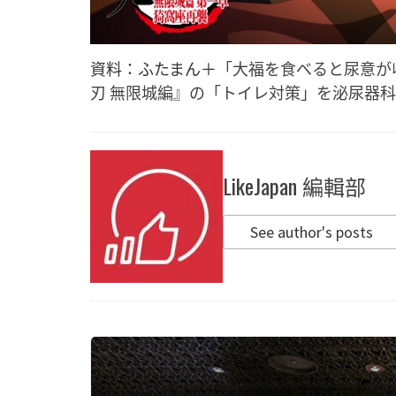
資料：ふたまん＋
「大福を食べると尿意が
刃 無限城編』の「トイレ対策」を泌尿器
LikeJapan 編輯部
See author's posts