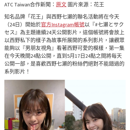
ATC Taiwan合作新聞：
原文
圖片來源：花王
知名品牌「花王」與西野七瀬的聯名活動將在今天
（24日）開始於
官方Instagram帳號
以『#七瀬とサク
セス』為主題連續24天公開影片，這個帳號將會放上
以西野私下的樣子為故事所展開的系列影片，讓觀眾
能夠以『男朋友視角』看著西野可愛的模樣，第一集
在今天晚間24點公開，直到5月17日24點之間將每天
公開一部，是喜歡西野七瀬的粉絲們絕對不能錯過的
系列影片！