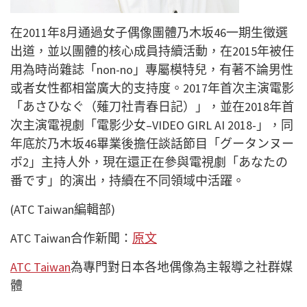
在2011年8月通過女子偶像團體乃木坂46一期生徵選
出道，並以團體的核心成員持續活動，在2015年被任
用為時尚雜誌「non-no」專屬模特兒，有著不論男性
或者女性都相當廣大的支持度。2017年首次主演電影
「あさひなぐ（薙刀社青春日記）」，並在2018年首
次主演電視劇「電影少女–VIDEO GIRL AI 2018-」，同
年底於乃木坂46畢業後擔任談話節目「グータンヌー
ボ2」主持人外，現在還正在參與電視劇「あなたの
番です」的演出，持續在不同領域中活躍。
(ATC Taiwan編輯部)
ATC Taiwan合作新聞：
原文
ATC Taiwan
為專門對日本各地偶像為主報導之社群媒
體