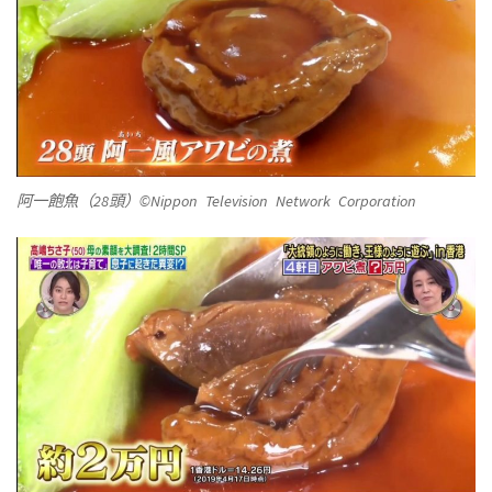
阿一飽魚（28頭）©Nippon Television Network Corporation