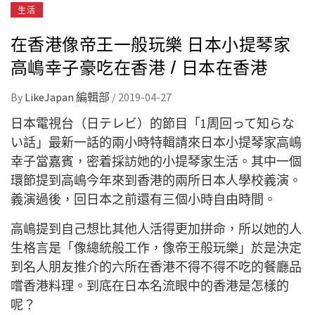
生活
在香港像帝王一般玩樂 日本小提琴家
高嶋幸子豪吃在香港 / 日本在香港
By
LikeJapan 編輯部
/
2019-04-27
日本電視台（日テレビ）的節目「1周回って知らな
い話」最新一話的兩小時特輯請來日本小提琴家高嶋
幸子當嘉賓，密着採訪她的小提琴家生活。其中一個
環節提到高嶋今年來到香港的兩所日本人學校義演。
義演過後，回日本之前還有三個小時自由時間。
高嶋提到自己想比其他人活得更加拼命，所以她的人
生格言是「像總統般工作，像帝王般玩樂」於是決定
到名人朋友推介的六所在香港不得不得不吃的餐廳品
嚐香港料理。到底在日本名流眼中的香港是怎樣的
呢？